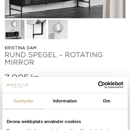
KRISTINA DAM
RUND SPEGEL - ROTATING
MIRROR
7.995
kr
Samtycke
Information
Om
-
+
LÄGG I VARUKORG
Lagerstatus:
Beställningsvara
Denna webbplats använder cookies
14 dagars returrätt på lagervaror.
Läs mer