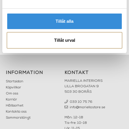
Tillåt alla
Spegel - Rotating Mirror Full
Tillåt urval
Size
INFORMATION
KONTAKT
MARIELLA INTERIORS
Startsidan
LILLA BROGATAN 9
Köpvillkor
503 30 BORÅS
Om oss
Karriär
033 10 75 76
Hållbarhet
info@mariellastore.se
Kontakta oss
Mån: 12-18
Sommarstängt
Tis-fre: 10-18
Lör: 11-15