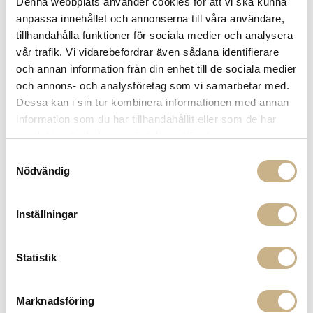
Denna webbplats använder cookies för att vi ska kunna
Leverans inom 3-5 arbetsdagar på lagervaror
anpassa innehållet och annonserna till våra användare,
Få
10% välkomstrabatt
när du registrerar dig för vårt
tillhandahålla funktioner för sociala medier och analysera
nyhetsbrev
vår trafik. Vi vidarebefordrar även sådana identifierare
Fri frakt på mindra varor vid köp över 1000:-
och annan information från din enhet till de sociala medier
900:- i frakt vid köp av större möbler
och annons- och analysföretag som vi samarbetar med.
Hämta i butik
Dessa kan i sin tur kombinera informationen med annan
information som du har tillhandahållit eller som de har
FRÅGA OSS OM PRODUKTEN
samlat in när du har använt deras tjänster.
Samtyckesval
Nödvändig
BESKRIVNING
Inställningar
PRODUKTVARIANTER
Statistik
Marknadsföring