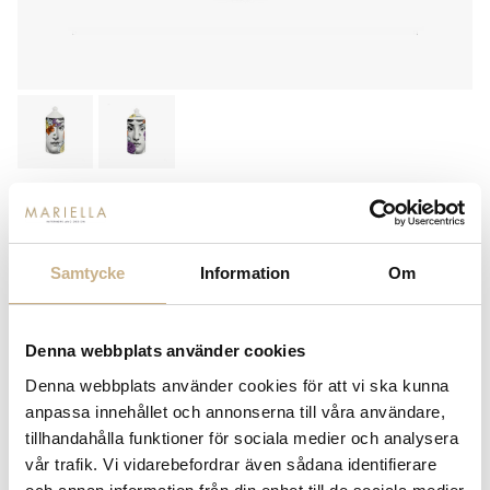
FORNASETTI
RUMSSPRAY - TRA I FIORI -
FRAGRANZA GIARDINO
Samtycke
Information
Om
SEGRETO
2.899
kr
Denna webbplats använder cookies
Denna webbplats använder cookies för att vi ska kunna
-
+
LÄGG I VARUKORG
anpassa innehållet och annonserna till våra användare,
tillhandahålla funktioner för sociala medier och analysera
Lagerstatus:
I lager
vår trafik. Vi vidarebefordrar även sådana identifierare
14 dagars returrätt på lagervaror.
Läs mer