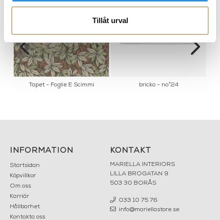
Tillåt urval
Tapet - Foglie E Scimmi
bricka - no°24
PRODUKTVARIANTER
Ask -
200
Occhio
con