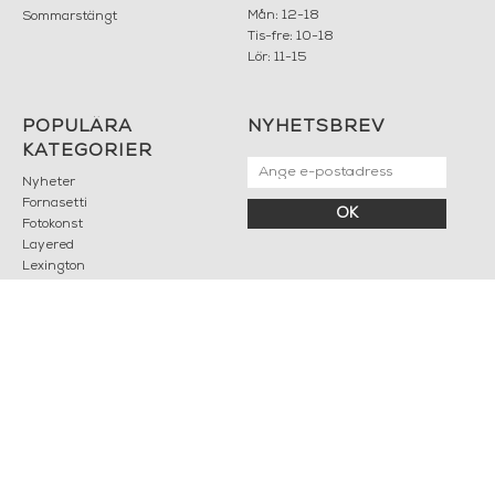
Finestra
black/white
Doftljus -
AL BUIO
Doftljus -
Architettura
Doftljus -
Farfalle e
balaustra