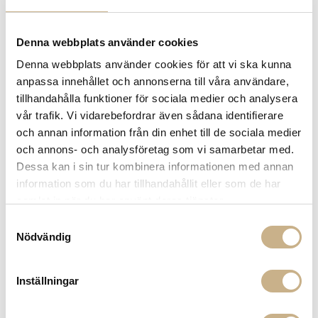
Få
10% välkomstrabatt
när du registrerar dig för vårt
nyhetsbrev
Denna webbplats använder cookies
Fri frakt på mindra varor vid köp över 1000:-
900:- i frakt vid köp av större möbler
Denna webbplats använder cookies för att vi ska kunna
Hämta i butik
anpassa innehållet och annonserna till våra användare,
tillhandahålla funktioner för sociala medier och analysera
FRÅGA OSS OM PRODUKTEN
vår trafik. Vi vidarebefordrar även sådana identifierare
och annan information från din enhet till de sociala medier
och annons- och analysföretag som vi samarbetar med.
BESKRIVNING
Dessa kan i sin tur kombinera informationen med annan
information som du har tillhandahållit eller som de har
SPECIFIKATIONER
samlat in när du har använt deras tjänster.
Samtyckesval
Nödvändig
MER FRÅN FORNASETTI
Inställningar