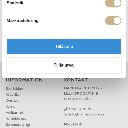
Statistik
Marknadsföring
Kaffekopp - Architettura
Tapet - Soli
R
Tillåt alla
Tillåt urval
INFORMATION
KONTAKT
MARIELLA INTERIORS
Startsidan
LILLA BROGATAN 9
Köpvillkor
503 30 BORÅS
Om oss
Karriär
033 10 75 76
Hållbarhet
info@mariellastore.se
Kontakta oss
Mån: 12-18
Sommarstängt