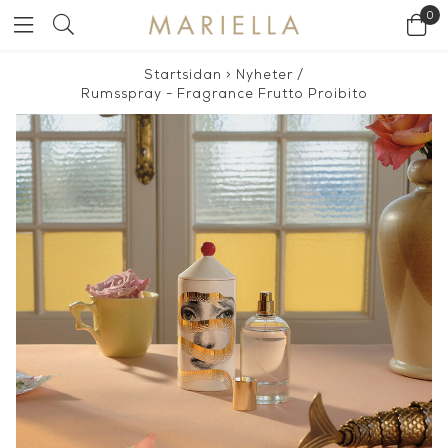
0
Startsidan
>
Nyheter
/
Rumsspray - Fragrance Frutto Proibito