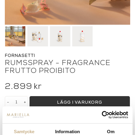
FORNASETTI
RUMSSPRAY - FRAGRANCE
FRUTTO PROIBITO
2.899
kr
-
+
LÄGG I VARUKORG
Lagerstatus:
I lager
14 dagars returrätt på lagervaror.
Läs mer
Samtycke
Information
Om
Leverans inom 3-5 arbetsdagar på lagervaror