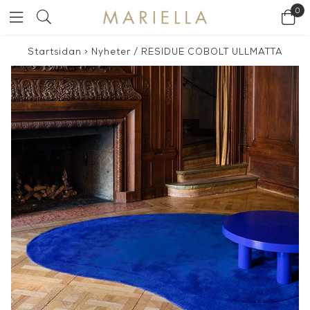
0
Startsidan
>
Nyheter
/
RESIDUE COBOLT ULLMATTA