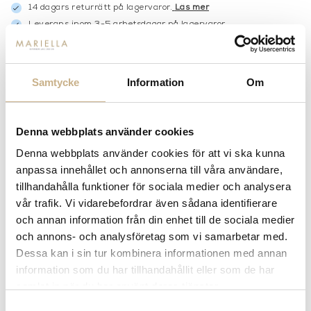
14 dagars returrätt på lagervaror.
Läs mer
Leverans inom 3-5 arbetsdagar på lagervaror
Få
10% välkomstrabatt
när du registrerar dig för vårt
nyhetsbrev
Fri frakt på mindra varor vid köp över 1000:-
Samtycke
Information
Om
900:- i frakt vid köp av större möbler
Hämta i butik
Denna webbplats använder cookies
FRÅGA OSS OM PRODUKTEN
Denna webbplats använder cookies för att vi ska kunna
anpassa innehållet och annonserna till våra användare,
tillhandahålla funktioner för sociala medier och analysera
BESKRIVNING
vår trafik. Vi vidarebefordrar även sådana identifierare
och annan information från din enhet till de sociala medier
SPECIFIKATIONER
och annons- och analysföretag som vi samarbetar med.
Dessa kan i sin tur kombinera informationen med annan
information som du har tillhandahållit eller som de har
samlat in när du har använt deras tjänster.
MER FRÅN LAYERED
Samtyckesval