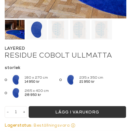
LAYERED
RESIDUE COBOLT ULLMATTA
storlek
180 x 270 cm
235 x 350 cm
14 950 kr
21 950 kr
265 x 400 cm
28 950 kr
-
+
LÄGG I VARUKORG
Lagerstatus:
Beställningsvara