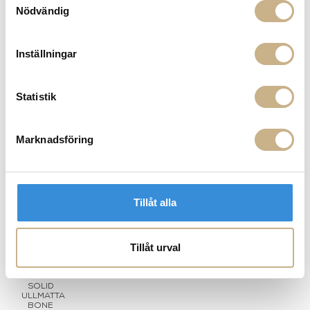
Nödvändig
Inställningar
Statistik
TE
LAYERED - RESIDUE SAGE
Matta - Flower Field
M
Marknadsföring
ULLMATTA
Tillåt alla
PRODUKTVARIANTER
Tillåt urval
CLASSIC
SOLID
ULLMATTA
BONE