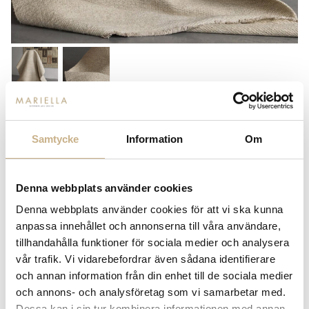
KNUT
REFLECTIONS - FLAT LINEN
Samtycke
Information
Om
Pris på förfrågan
Denna webbplats använder cookies
Lagerstatus:
Beställningsvara
Denna webbplats använder cookies för att vi ska kunna
14 dagars returrätt på lagervaror.
Läs mer
anpassa innehållet och annonserna till våra användare,
Leverans inom 3-5 arbetsdagar på lagervaror
tillhandahålla funktioner för sociala medier och analysera
Få
10% välkomstrabatt
när du registrerar dig för vårt
vår trafik. Vi vidarebefordrar även sådana identifierare
nyhetsbrev
och annan information från din enhet till de sociala medier
Fri frakt på mindra varor vid köp över 1000:-
och annons- och analysföretag som vi samarbetar med.
900:- i frakt vid köp av större möbler
Dessa kan i sin tur kombinera informationen med annan
Hämta i butik