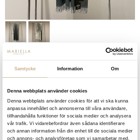
PLÄD - OMBRE EFFECT SAGE
GREEN
Samtycke
Information
Om
4.550
kr
Denna webbplats använder cookies
-
+
LÄGG I VARUKORG
Denna webbplats använder cookies för att vi ska kunna
anpassa innehållet och annonserna till våra användare,
Lagerstatus:
Beställningsvara
tillhandahålla funktioner för sociala medier och analysera
14 dagars returrätt på lagervaror.
Läs mer
vår trafik. Vi vidarebefordrar även sådana identifierare
Leverans inom 3-5 arbetsdagar på lagervaror
och annan information från din enhet till de sociala medier
Få
10% välkomstrabatt
när du registrerar dig för vårt
och annons- och analysföretag som vi samarbetar med.