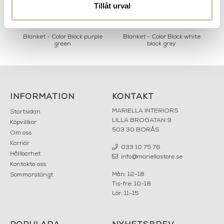
Tillåt urval
Blanket - Color Block purple
Blanket - Color Block white
B
green
black grey
INFORMATION
KONTAKT
MARIELLA INTERIORS
Startsidan
LILLA BROGATAN 9
Köpvillkor
503 30 BORÅS
Om oss
Karriär
033 10 75 76
Hållbarhet
info@mariellastore.se
Kontakta oss
Mån: 12-18
Sommarstängt
Tis-fre: 10-18
Lör: 11-15