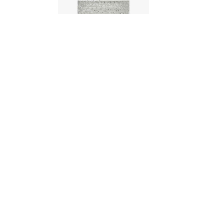
William Yeoward - Amitta
Cloud Rug
William Yeoward - Onda
Indigo Rug