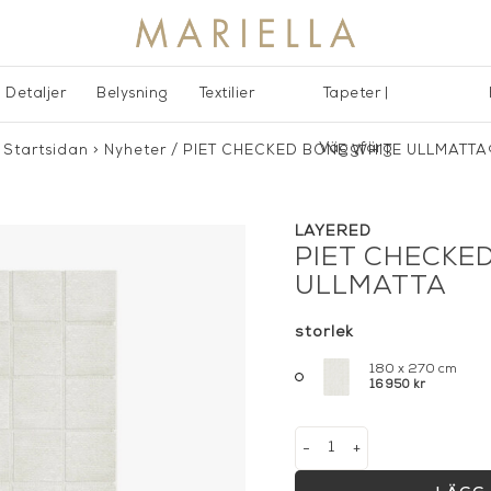
Detaljer
Belysning
Textilier
Tapeter |
Väggfärg
Startsidan
>
Nyheter
/
PIET CHECKED BONE WHITE ULLMATTA
LAYERED
PIET CHECKE
ULLMATTA
storlek
180 x 270 cm
16 950 kr
-
+