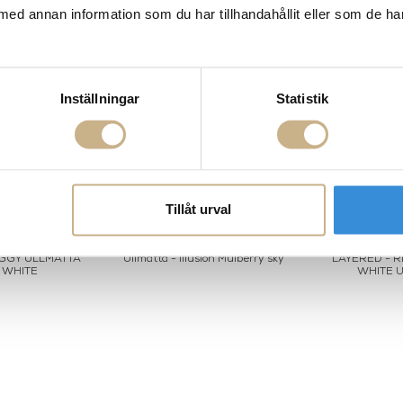
med annan information som du har tillhandahållit eller som de ha
Inställningar
Statistik
Tillåt urval
GGY ULLMATTA
Ullmatta - Illusion Mulberry sky
LAYERED - 
 WHITE
WHITE 