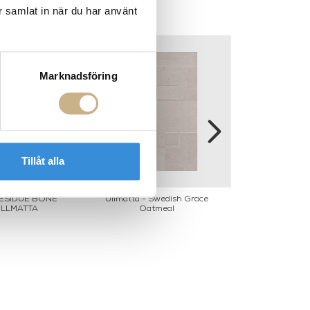
r samlat in när du har använt
Marknadsföring
Tillåt alla
RESIDUE BONE
Ullmatta - Swedish Grace
RESIDUE COB
ULLMATTA
Oatmeal