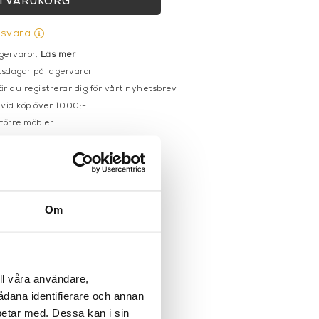
I VARUKORG
gsvara
gervaror.
Läs mer
sdagar på lagervaror
r du registrerar dig för vårt nyhetsbrev
 vid köp över 1000:-
större möbler
UKTEN
Om
ll våra användare,
sådana identifierare och annan
betar med. Dessa kan i sin