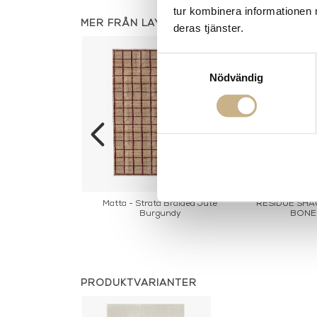
tur kombinera informationen 
MER FRÅN LAYERED
deras tjänster.
Samtyckesval
Nödvändig
a Braided Jute
Matta - Strata Braided Jute
RESIDUE SHA
own
Burgundy
BONE
PRODUKTVARIANTER