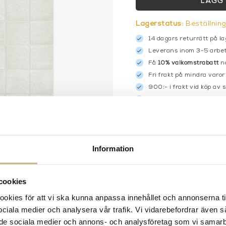
LÄGG 
Lagerstatus:
Beställnin
14 dagars returrätt på la
Leverans inom 3-5 arbet
Få
10% välkomstrabatt
nä
Fri frakt på mindra varor
900:- i frakt vid köp av 
Hämta i butik
FRÅGA OSS OM PROD
BESKRIVNING
Information
SPECIFIKATIONER
cookies
kies för att vi ska kunna anpassa innehållet och annonserna ti
 sociala medier och analysera vår trafik. Vi vidarebefordrar även 
ill de sociala medier och annons- och analysföretag som vi samar