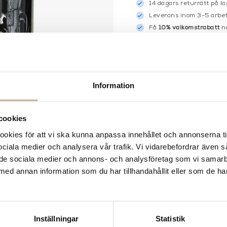
14 dagars returrätt på la
Leverans inom 3-5 arbet
Få
10% välkomstrabatt
nä
Fri frakt på mindra varor
900:- i frakt vid köp av 
Hämta i butik
Information
FRÅGA OSS OM PROD
BESKRIVNING
cookies
kies för att vi ska kunna anpassa innehållet och annonserna ti
 sociala medier och analysera vår trafik. Vi vidarebefordrar även 
ill de sociala medier och annons- och analysföretag som vi samar
med annan information som du har tillhandahållit eller som de ha
Inställningar
Statistik