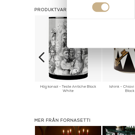
PRODUKTVARIANTER
 Scimmie & Co.
Hög konsol - Teste Antiche Black
Ishink - Chiav
White
Black
MER FRÅN FORNASETTI