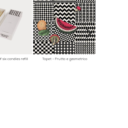
 six candles refill
Tapet - Frutta e geometrico
Doftljus - Déc
ER
NYHETSBREV