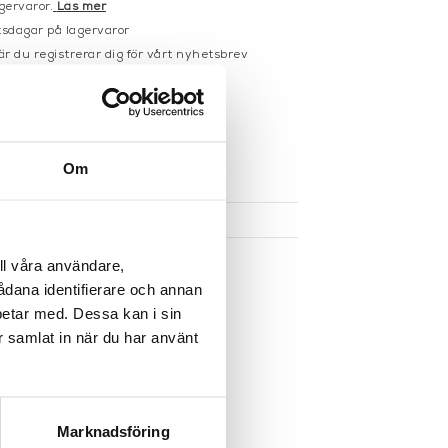
gervaror.
Läs mer
sdagar på lagervaror
r du registrerar dig för vårt nyhetsbrev
 vid köp över 1000:-
större möbler
Om
UKTEN
ll våra användare,
sådana identifierare och annan
betar med. Dessa kan i sin
r samlat in när du har använt
Marknadsföring