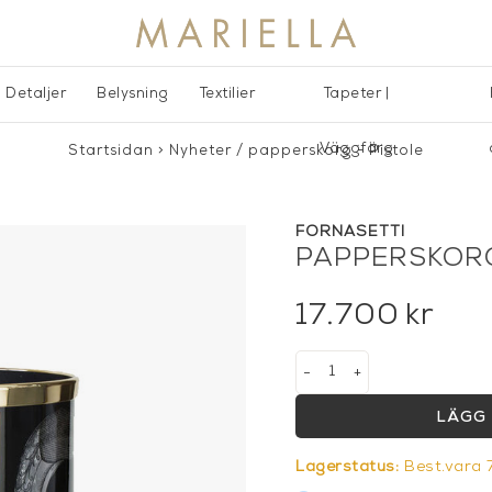
Detaljer
Belysning
Textilier
Tapeter |
Väggfärg
Startsidan
>
Nyheter
/
papperskorg - Pistole
FORNASETTI
PAPPERSKORG
17.700
kr
-
+
LÄGG 
Lagerstatus:
Best.vara