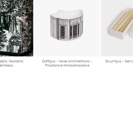
edric Giardino
Doftljus - Vase Architettura -
Snurrljus - Set of
entesco
Fragrance Immaginazione
AKT
POPULÄRA KATEGORI
A INTERIORS
Nyheter
ROGATAN 9
Fornasetti