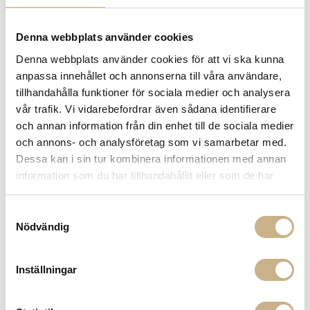
Denna webbplats använder cookies
Denna webbplats använder cookies för att vi ska kunna
MATEUS
anpassa innehållet och annonserna till våra användare,
OYSTER - SKÅL 18 CM
tillhandahålla funktioner för sociala medier och analysera
vår trafik. Vi vidarebefordrar även sådana identifierare
435
kr
och annan information från din enhet till de sociala medier
och annons- och analysföretag som vi samarbetar med.
-
+
LÄGG I VARUKORG
Dessa kan i sin tur kombinera informationen med annan
information som du har tillhandahållit eller som de har
Lagerstatus:
Lagervara. Om varan tillfälligt skulle vara
samlat in när du har använt deras tjänster.
slut kontaktar vi dig.
Samtyckesval
14 dagars returrätt på lagervaror.
Läs mer
Nödvändig
Leverans inom 3-5 arbetsdagar på lagervaror
Få
10% välkomstrabatt
när du registrerar dig för vårt
nyhetsbrev
Inställningar
Fri frakt på mindra varor vid köp över 1000:-
900:- i frakt vid köp av större möbler