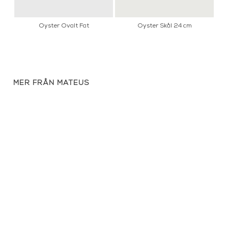
Oyster Ovalt Fat
Oyster Skål 24 cm
MER FRÅN MATEUS
Oyster Skål 24 cm
Mateus - Stripes skål 50cl
Oy