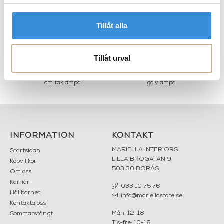
Tillåt alla
Tillåt urval
Örsjö Belysning - Skyline 50
Örsjö Belysning - Skyline
cm taklampa
golvlampa
INFORMATION
KONTAKT
MARIELLA INTERIORS
Startsidan
LILLA BROGATAN 9
Köpvillkor
503 30 BORÅS
Om oss
Karriär
033 10 75 76
Hållbarhet
info@mariellastore.se
Kontakta oss
Mån: 12-18
Sommarstängt
Tis-fre: 10-18