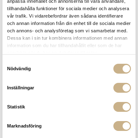
anpassa innehållet och annonserna till våra användare,
14 dagars returrätt på lagervaror.
Läs mer
tillhandahålla funktioner för sociala medier och analysera
Leverans inom 3-5 arbetsdagar på lagervaror
vår trafik. Vi vidarebefordrar även sådana identifierare
Få
10% välkomstrabatt
när du registrerar dig för vårt
och annan information från din enhet till de sociala medier
nyhetsbrev
och annons- och analysföretag som vi samarbetar med.
Fri frakt på mindra varor vid köp över 1000:-
Dessa kan i sin tur kombinera informationen med annan
900:- i frakt vid köp av större möbler
information som du har tillhandahållit eller som de har
Hämta i butik
samlat in när du har använt deras tjänster.
FRÅGA OSS OM PRODUKTEN
Samtyckesval
Nödvändig
BESKRIVNING
Inställningar
Statistik
PRODUKTVARIANTER
Marknadsföring