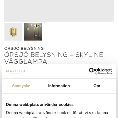
ÖRSJÖ BELYSNING
ÖRSJÖ BELYSNING - SKYLINE
VÄGGLAMPA
9.150
kr
Samtycke
Information
Om
-
+
LÄGG I VARUKORG
Denna webbplats använder cookies
Denna webbplats använder cookies för att vi ska kunna
Lagerstatus:
Beställningsvara