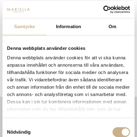
14 dagars returrätt på lagervaror.
Läs mer
Leverans inom 3-5 arbetsdagar på lagervaror
Få
10% välkomstrabatt
när du registrerar dig för vårt
nyhetsbrev
Samtycke
Information
Om
Fri frakt på mindra varor vid köp över 1000:-
900:- i frakt vid köp av större möbler
Hämta i butik
Denna webbplats använder cookies
Denna webbplats använder cookies för att vi ska kunna
FRÅGA OSS OM PRODUKTEN
anpassa innehållet och annonserna till våra användare,
tillhandahålla funktioner för sociala medier och analysera
vår trafik. Vi vidarebefordrar även sådana identifierare
BESKRIVNING
och annan information från din enhet till de sociala medier
och annons- och analysföretag som vi samarbetar med.
Dessa kan i sin tur kombinera informationen med annan
information som du har tillhandahållit eller som de har
INFORMATION
KONTAKT
samlat in när du har använt deras tjänster.
MARIELLA INTERIORS
Samtyckesval
Startsidan
LILLA BROGATAN 9
Nödvändig
Köpvillkor
503 30 BORÅS