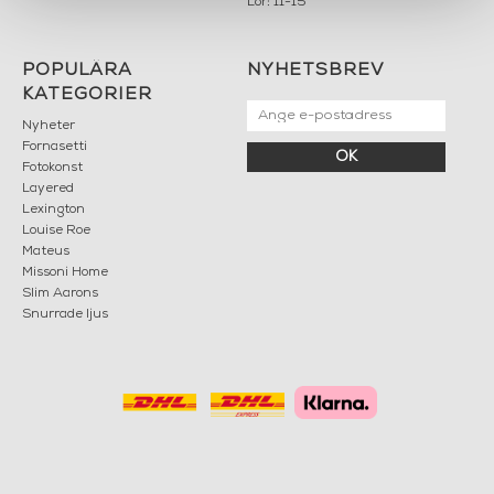
Lör: 11-15
POPULÄRA
NYHETSBREV
KATEGORIER
Nyheter
Fornasetti
OK
Fotokonst
Layered
Lexington
Louise Roe
Mateus
Missoni Home
Slim Aarons
Snurrade ljus