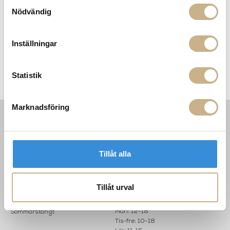
Samtyckesval
Nödvändig
FRÅGA OSS OM PRODUKTEN
Inställningar
BESKRIVNING
Statistik
SPECIFIKATIONER
Marknadsföring
INFORMATION
KONTAKT
MARIELLA INTERIORS
Startsidan
Tillåt alla
LILLA BROGATAN 9
Köpvillkor
503 30 BORÅS
Om oss
Karriär
033 10 75 76
Tillåt urval
Hållbarhet
info@mariellastore.se
Kontakta oss
Mån: 12-18
Sommarstängt
Tis-fre: 10-18