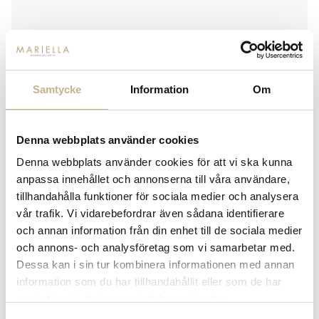
ASTIER DE VILLATTE
OPÉRA INCENSE
Samtycke
Information
Om
580
kr
Denna webbplats använder cookies
-
+
LÄGG I VARUKORG
Denna webbplats använder cookies för att vi ska kunna
anpassa innehållet och annonserna till våra användare,
Lagerstatus:
I lager
tillhandahålla funktioner för sociala medier och analysera
vår trafik. Vi vidarebefordrar även sådana identifierare
14 dagars returrätt på lagervaror.
Läs mer
och annan information från din enhet till de sociala medier
Leverans inom 3-5 arbetsdagar på lagervaror
och annons- och analysföretag som vi samarbetar med.
Få
10% välkomstrabatt
när du registrerar dig för vårt
nyhetsbrev
Dessa kan i sin tur kombinera informationen med annan
Fri frakt på mindra varor vid köp över 1000:-
information som du har tillhandahållit eller som de har
900:- i frakt vid köp av större möbler
samlat in när du har använt deras tjänster.
Hämta i butik