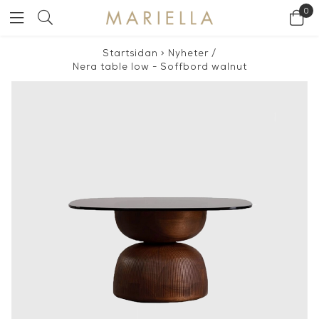
0
Startsidan
>
Nyheter
/
Nera table low - Soffbord walnut