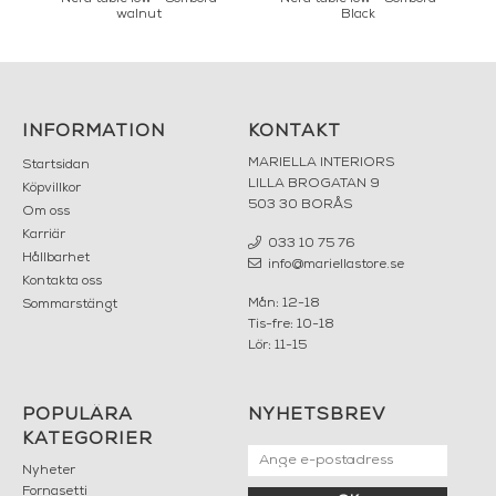
walnut
Black
INFORMATION
KONTAKT
MARIELLA INTERIORS
Startsidan
LILLA BROGATAN 9
Köpvillkor
503 30 BORÅS
Om oss
Karriär
033 10 75 76
Hållbarhet
info@mariellastore.se
Kontakta oss
Mån: 12-18
Sommarstängt
Tis-fre: 10-18
Lör: 11-15
POPULÄRA
NYHETSBREV
KATEGORIER
Nyheter
Fornasetti