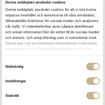
Denna webbplats använder cookies
Få
10% välkomstrabatt
när du registrerar dig för vårt
nyhetsbrev
Denna webbplats använder cookies för att vi ska kunna
Fri frakt på mindra varor vid köp över 1000:-
anpassa innehållet och annonserna till våra användare,
900:- i frakt vid köp av större möbler
tillhandahålla funktioner för sociala medier och analysera
Hämta i butik
vår trafik. Vi vidarebefordrar även sådana identifierare
och annan information från din enhet till de sociala medier
FRÅGA OSS OM PRODUKTEN
och annons- och analysföretag som vi samarbetar med.
Dessa kan i sin tur kombinera informationen med annan
information som du har tillhandahållit eller som de har
BESKRIVNING
samlat in när du har använt deras tjänster.
Samtyckesval
Nödvändig
PRODUKTVARIANTER
Inställningar
Statistik