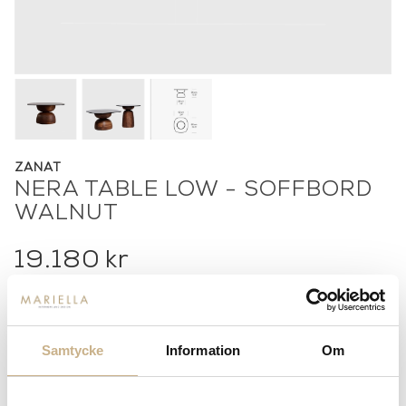
ZANAT
NERA TABLE LOW - SOFFBORD
WALNUT
19.180
kr
-
+
LÄGG I VARUKORG
Samtycke
Information
Om
Lagerstatus:
Beställningsvara
14 dagars returrätt på lagervaror.
Läs mer
Leverans inom 3-5 arbetsdagar på lagervaror