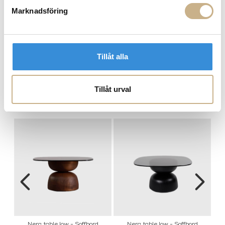
Marknadsföring
Nera table high - Sidobord i
Nera table low - Soffbord
Tillåt alla
valnöt
Black
Tillåt urval
MER FRÅN ZANAT
Nera table low - Soffbord
Nera table low - Soffbord