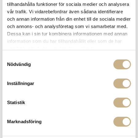
tillhandahålla funktioner för sociala medier och analysera
vår trafik. Vi vidarebefordrar även sådana identifierare
FRÅGA OSS OM PRODUKTEN
och annan information från din enhet till de sociala medier
och annons- och analysföretag som vi samarbetar med.
Dessa kan i sin tur kombinera informationen med annan
BESKRIVNING
information som du har tillhandahållit eller som de har
samlat in när du har använt deras tjänster.
SPECIFIKATIONER
Samtyckesval
Nödvändig
MER FRÅN KNUT
Inställningar
Statistik
Marknadsföring