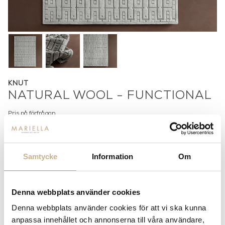
KNUT
NATURAL WOOL - FUNCTIONAL
Pris på förfrågan
Lagerstatus:
Beställningsvara
14 dagars returrätt på lagervaror.
Läs mer
Samtycke
Information
Om
Leverans inom 3-5 arbetsdagar på lagervaror
Få
10% välkomstrabatt
när du registrerar dig för vårt
nyhetsbrev
Denna webbplats använder cookies
Fri frakt på mindra varor vid köp över 1000:-
Denna webbplats använder cookies för att vi ska kunna
900:- i frakt vid köp av större möbler
anpassa innehållet och annonserna till våra användare,
Hämta i butik