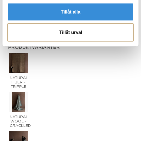
Tillåt alla
Natural fiber - DUNES
Natural wool - STRIPED
N
Tillåt urval
PRODUKTVARIANTER
NATURAL
FIBER -
TRIPPLE
NATURAL
WOOL -
CRACKLED