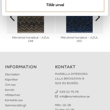
Tillåt urval
Mönstrad handduk - AZUL
Mönstrad handduk - AZUL
Mö
138
150
INFORMATION
KONTAKT
MARIELLA INTERIORS
Startsidan
LILLA BROGATAN 9
Köpvillkor
503 30 BORÅS
Om oss
Karriär
033 10 75 76
Hållbarhet
info@mariellastore.se
Kontakta oss
Mån: 12-18
Sommarstängt