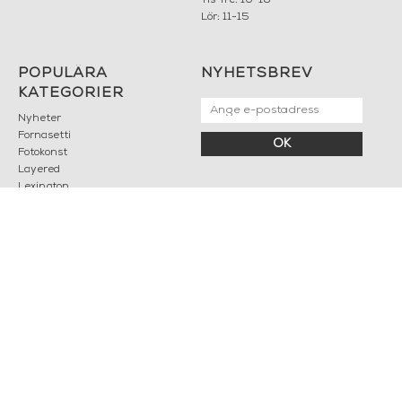
Tis-fre: 10-18
Lör: 11-15
POPULÄRA
NYHETSBREV
KATEGORIER
Nyheter
Fornasetti
OK
Fotokonst
Layered
Lexington
Louise Roe
Mateus
Missoni Home
Slim Aarons
Snurrade ljus