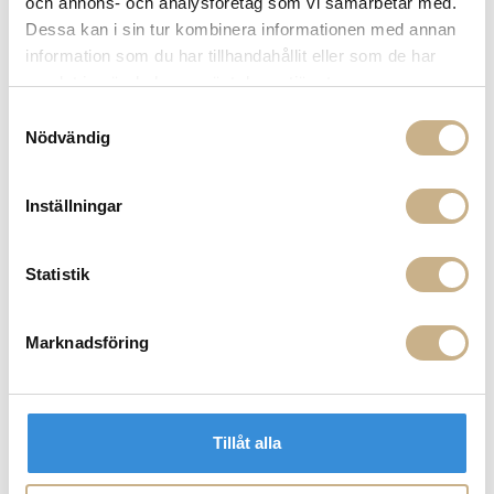
och annons- och analysföretag som vi samarbetar med.
14 dagars returrätt på lagervaror.
Läs mer
Dessa kan i sin tur kombinera informationen med annan
Leverans inom 3-5 arbetsdagar på lagervaror
information som du har tillhandahållit eller som de har
Få
10% välkomstrabatt
när du registrerar dig för vårt
samlat in när du har använt deras tjänster.
nyhetsbrev
Samtyckesval
Fri frakt på mindra varor vid köp över 1000:-
Nödvändig
900:- i frakt vid köp av större möbler
Hämta i butik
Inställningar
FRÅGA OSS OM PRODUKTEN
Statistik
BESKRIVNING
Marknadsföring
PRODUKTVARIANTER
Tillåt alla