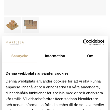
MISSONI
MÖNSTRAD HANDDUK - BILLY
148
Samtycke
Information
Om
350
kr
Denna webbplats använder cookies
Denna webbplats använder cookies för att vi ska kunna
anpassa innehållet och annonserna till våra användare,
-
+
LÄGG I VARUKORG
tillhandahålla funktioner för sociala medier och analysera
vår trafik. Vi vidarebefordrar även sådana identifierare
Lagerstatus:
Lagervara. Om varan tillfälligt skulle vara
och annan information från din enhet till de sociala medier
slut kontaktar vi dig.