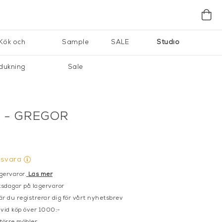
Kök och
Sample
SALE
Studio
dukning
Sale
 - GREGOR
gsvara
gervaror.
Läs mer
sdagar på lagervaror
r du registrerar dig för vårt nyhetsbrev
 vid köp över 1000:-
större möbler