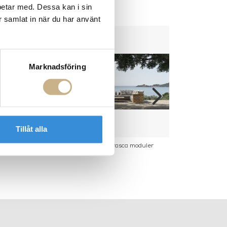
betar med. Dessa kan i sin
r samlat in när du har använt
Marknadsföring
Tillåt alla
 - Elain
soffa - Palinfrasca moduler
Fåtölj 