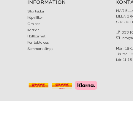
INFORMATION
KONT
MARIELL
Startsidan
LILLA B
Köpvillkor
503 30 
Om oss
Karriär
033 10
Hållbarhet
info@ma
Kontakta oss
Mån: 12-
Sommarstängt
Tis-fre: 1
Lör: 11-15