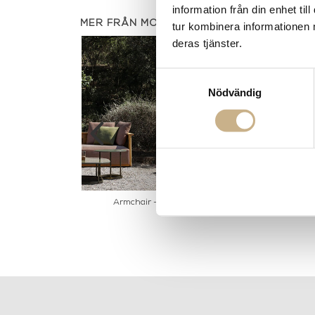
information från din enhet t
MER FRÅN MOLTENI
tur kombinera informationen 
deras tjänster.
Samtyckesval
Nödvändig
 - Pénélope
Armchair - Palinfrasca
Soffbord