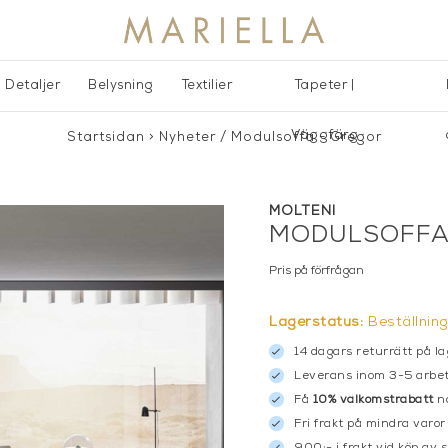
Detaljer
Belysning
Textilier
Tapeter |
Väggfärg
Startsidan
>
Nyheter
/
Modulsoffa - Gregor
MOLTENI
MODULSOFFA
Pris på förfrågan
Lagerstatus:
Beställnin
14 dagars returrätt på la
Leverans inom 3-5 arbet
Få
10% välkomstrabatt
nä
Fri frakt på mindra varor
900:- i frakt vid köp av 