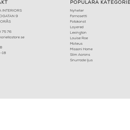
AKT
POPULÄRA KATEGORI
A INTERIORS
Nyheter
ROGATAN 9
Fornasetti
BORÅS
Fotokonst
Layered
 75 76
Lexington
riellastore.se
Louise Roe
Mateus
18
Missoni Home
0-18
Slim Aarons
Snurrade ljus