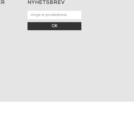
ER
NYHETSBREV
OK