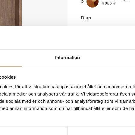
4 685 kr
Djup
30cm
(+ 0 kr)
-
+
Information
LÄGG 
Lagerstatus:
Beställnin
cookies
14 dagars returrätt på la
kies för att vi ska kunna anpassa innehållet och annonserna ti
Leverans inom 3-5 arbet
 sociala medier och analysera vår trafik. Vi vidarebefordrar även 
Få
10% välkomstrabatt
nä
ill de sociala medier och annons- och analysföretag som vi samar
Fri frakt på mindra varor
med annan information som du har tillhandahållit eller som de ha
900:- i frakt vid köp av 
Hämta i butik
FRÅGA OSS OM PROD