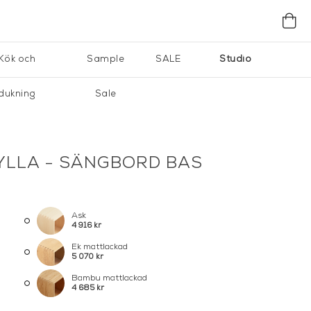
Kök och
Sample
SALE
Studio
dukning
Sale
LLA - SÄNGBORD BAS
Ask
4 916 kr
Ek mattlackad
5 070 kr
Bambu mattlackad
4 685 kr