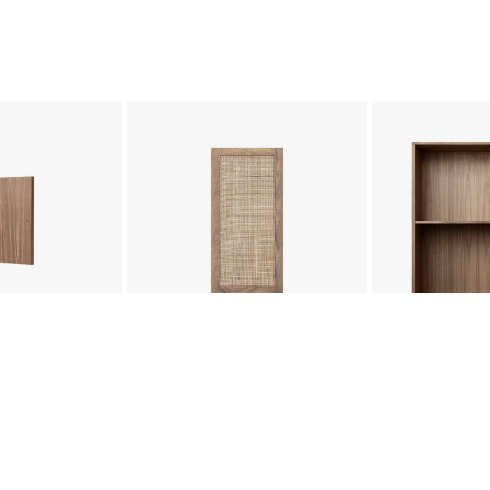
ka - Modern Slät
Modul Skåpslucka - Rotting 67x33
Modul Bokhyll
33 cm
cm