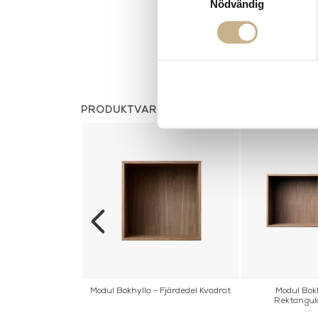
Nödvändig
PRODUKTVARIANTER
la - Åttondel
Modul Bokhylla - Fjärdedel Kvadrat
Modul Bokh
ngulär
Rektangul