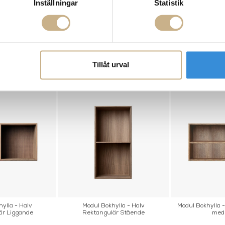
Inställningar
Statistik
BESKRIVNING
SPECIFIKATIONER
Tillåt urval
ylla - Halv
Modul Bokhylla - Halv
Modul Bokhylla -
är Liggande
Rektangulär Stående
med 