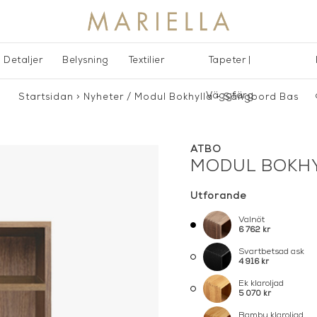
Detaljer
Belysning
Textilier
Tapeter |
Väggfärg
Startsidan
>
Nyheter
/
Modul Bokhylla - Sängbord Bas
ATBO
MODUL BOKHY
Utförande
Valnöt
6 762 kr
Svartbetsad ask
4 916 kr
Ek klaroljad
5 070 kr
Bambu klaroljad