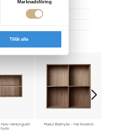
Marknadsföring
Tillåt alla
 Halv rektangulär
Modul Bokhylla - Hel Kvadrat
Modul Bokhyl
hylla
rekta