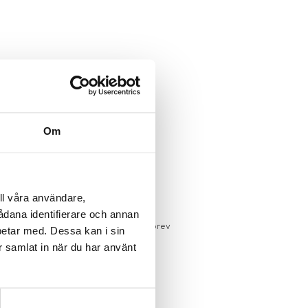
34.5cm
(+ 231 kr)
Om
I VARUKORG
gsvara
gervaror.
Läs mer
ll våra användare,
sdagar på lagervaror
sådana identifierare och annan
r du registrerar dig för vårt nyhetsbrev
betar med. Dessa kan i sin
 vid köp över 1000:-
r samlat in när du har använt
större möbler
UKTEN