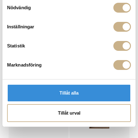
Samtyckesval
Nödvändig
FRÅGA OSS OM PRODUKTEN
Inställningar
BESKRIVNING
SPECIFIKATIONER
Statistik
Marknadsföring
PRODUKTVARIANTER
Tillåt alla
Tillåt urval