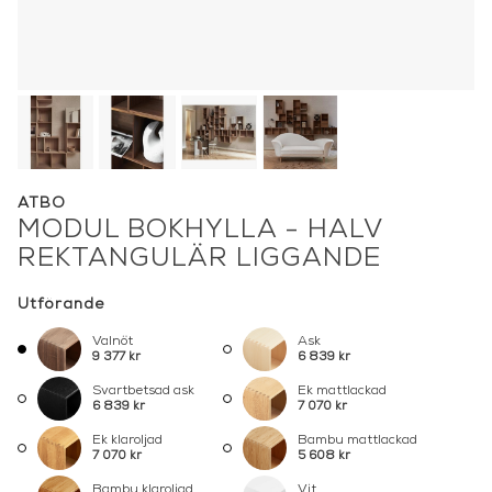
ATBO
MODUL BOKHYLLA - HALV
REKTANGULÄR LIGGANDE
Utförande
Valnöt
Ask
9 377 kr
6 839 kr
Svartbetsad ask
Ek mattlackad
6 839 kr
7 070 kr
Ek klaroljad
Bambu mattlackad
7 070 kr
5 608 kr
Bambu klaroljad
Vit