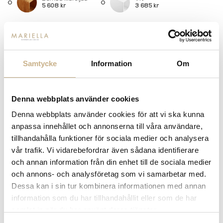
5 608 kr
3 685 kr
Djup
21cm
30cm
(+ 0 kr)
(+ 308 kr)
Samtycke
Information
Om
34.5cm
(+ 693 kr)
Denna webbplats använder cookies
-
+
LÄGG I VARUKORG
Denna webbplats använder cookies för att vi ska kunna
anpassa innehållet och annonserna till våra användare,
Lagerstatus:
Beställningsvara
tillhandahålla funktioner för sociala medier och analysera
14 dagars returrätt på lagervaror.
Läs mer
vår trafik. Vi vidarebefordrar även sådana identifierare
Leverans inom 3-5 arbetsdagar på lagervaror
och annan information från din enhet till de sociala medier
Få
10% välkomstrabatt
när du registrerar dig för vårt
och annons- och analysföretag som vi samarbetar med.
nyhetsbrev
Dessa kan i sin tur kombinera informationen med annan
Fri frakt på mindra varor vid köp över 1000:-
information som du har tillhandahållit eller som de har
900:- i frakt vid köp av större möbler
samlat in när du har använt deras tjänster.
Hämta i butik