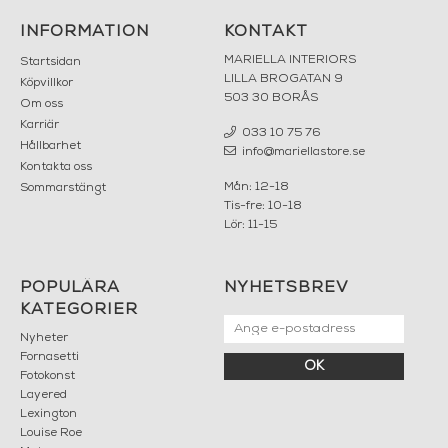
INFORMATION
KONTAKT
MARIELLA INTERIORS
Startsidan
LILLA BROGATAN 9
Köpvillkor
503 30 BORÅS
Om oss
Karriär
033 10 75 76
Hållbarhet
info@mariellastore.se
Kontakta oss
Mån: 12-18
Sommarstängt
Tis-fre: 10-18
Lör: 11-15
POPULÄRA
NYHETSBREV
KATEGORIER
Nyheter
Fornasetti
OK
Fotokonst
Layered
Lexington
Louise Roe