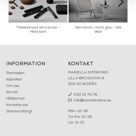
rk
Tillbehörsset skrivtavlor -
Skrivtavla i matt glas - Silk
Ti
Mörk kork
Wall
INFORMATION
KONTAKT
MARIELLA INTERIORS
Startsidan
LILLA BROGATAN 9
Köpvillkor
503 30 BORÅS
Om oss
Karriär
033 10 75 76
Hållbarhet
info@mariellastore.se
Kontakta oss
Mån: 12-18
Sommarstängt
Tis-fre: 10-18
Lör: 11-15