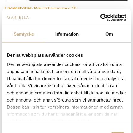
Lagerstatus:
Beställningsvara
14 dagars returrätt på lagervaror.
Läs mer
Leverans inom 3-5 arbetsdagar på lagervaror
Få
10% välkomstrabatt
när du registrerar dig för vårt
Samtycke
Information
Om
nyhetsbrev
Fri frakt på mindra varor vid köp över 1000:-
900:- i frakt vid köp av större möbler
Denna webbplats använder cookies
Hämta i butik
Denna webbplats använder cookies för att vi ska kunna
anpassa innehållet och annonserna till våra användare,
FRÅGA OSS OM PRODUKTEN
tillhandahålla funktioner för sociala medier och analysera
vår trafik. Vi vidarebefordrar även sådana identifierare
och annan information från din enhet till de sociala medier
BESKRIVNING
och annons- och analysföretag som vi samarbetar med.
Dessa kan i sin tur kombinera informationen med annan
information som du har tillhandahållit eller som de har
samlat in när du har använt deras tjänster.
PRODUKTVARIANTER
Samtyckesval