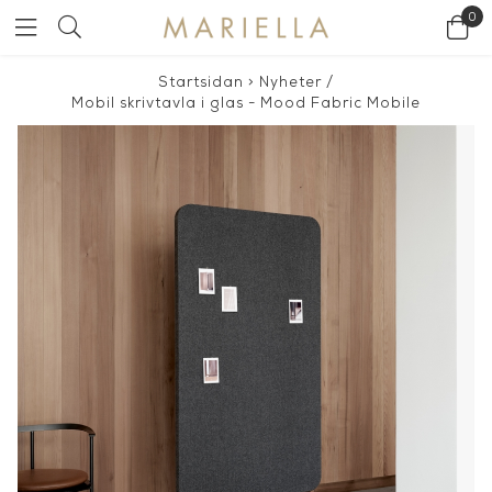
0
Startsidan
>
Nyheter
/
Mobil skrivtavla i glas - Mood Fabric Mobile