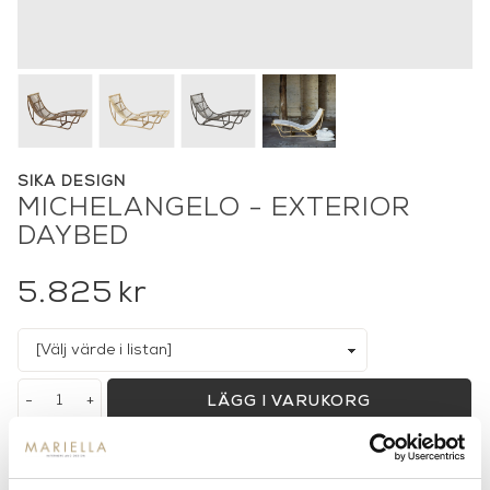
SIKA DESIGN
MICHELANGELO - EXTERIOR
DAYBED
5.825
kr
-
+
LÄGG I VARUKORG
Lagerstatus:
Beställningsvara
14 dagars returrätt på lagervaror.
Läs mer