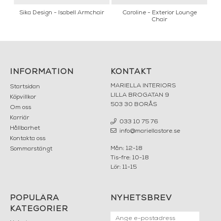
a
Sika Design - Isabell Armchair
Caroline - Exterior Lounge
Chair
INFORMATION
KONTAKT
MARIELLA INTERIORS
Startsidan
LILLA BROGATAN 9
Köpvillkor
503 30 BORÅS
Om oss
Karriär
033 10 75 76
Hållbarhet
info@mariellastore.se
Kontakta oss
Mån: 12-18
Sommarstängt
Tis-fre: 10-18
Lör: 11-15
POPULÄRA
NYHETSBREV
KATEGORIER