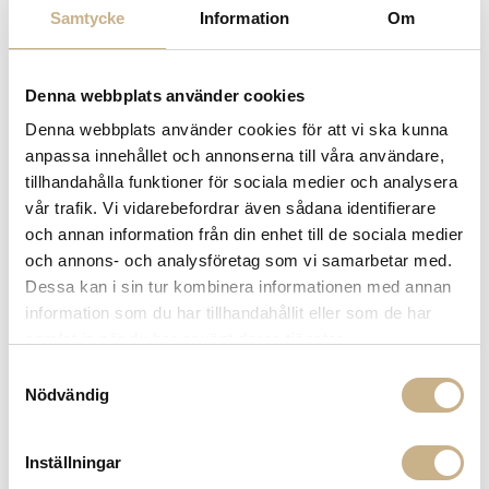
Samtycke
Information
Om
Leverans inom 3-5 arbetsdagar på lagervaror
Få
10% välkomstrabatt
när du registrerar dig för vårt
nyhetsbrev
Denna webbplats använder cookies
Fri frakt på mindra varor vid köp över 1000:-
900:- i frakt vid köp av större möbler
Denna webbplats använder cookies för att vi ska kunna
Hämta i butik
anpassa innehållet och annonserna till våra användare,
tillhandahålla funktioner för sociala medier och analysera
FRÅGA OSS OM PRODUKTEN
vår trafik. Vi vidarebefordrar även sådana identifierare
och annan information från din enhet till de sociala medier
och annons- och analysföretag som vi samarbetar med.
BESKRIVNING
Dessa kan i sin tur kombinera informationen med annan
information som du har tillhandahållit eller som de har
samlat in när du har använt deras tjänster.
Samtyckesval
PRODUKTVARIANTER
Nödvändig
Inställningar