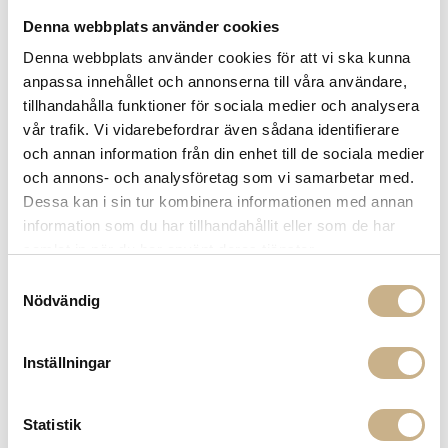
Leverans inom 3-5 arbetsdagar på lagervaror
Denna webbplats använder cookies
Få
10% välkomstrabatt
när du registrerar dig för vårt
Denna webbplats använder cookies för att vi ska kunna
nyhetsbrev
anpassa innehållet och annonserna till våra användare,
Fri frakt på mindra varor vid köp över 1000:-
tillhandahålla funktioner för sociala medier och analysera
900:- i frakt vid köp av större möbler
vår trafik. Vi vidarebefordrar även sådana identifierare
Hämta i butik
och annan information från din enhet till de sociala medier
och annons- och analysföretag som vi samarbetar med.
FRÅGA OSS OM PRODUKTEN
Dessa kan i sin tur kombinera informationen med annan
information som du har tillhandahållit eller som de har
samlat in när du har använt deras tjänster.
BESKRIVNING
Samtyckesval
Nödvändig
PRODUKTVARIANTER
Inställningar
Statistik