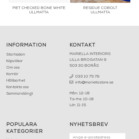
y
PIET CHECKED BONE WHITE
RESIDUE COBOLT
ULLMATTA
ULLMATTA
INFORMATION
KONTAKT
MARIELLA INTERIORS
Startsidan
LILLA BROGATAN 9
Köpvillkor
503 30 BORÅS
Om oss
Karriär
033 10 75 76
Hållbarhet
info@mariellastore.se
Kontakta oss
Mån: 12-18
Sommarstängt
Tis-fre: 10-18
Lör: 11-15
POPULÄRA
NYHETSBREV
KATEGORIER