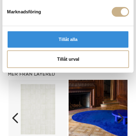
Marknadsföring
Tillåt alla
Matta - Flower Field
Matta - Basket Weave
M
Natural
Tillåt urval
MER FRÅN LAYERED