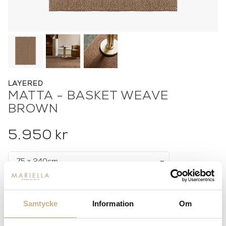
LAYERED
MATTA - BASKET WEAVE
BROWN
5.950
kr
-
+
LÄGG I VARUKORG
Samtycke
Information
Om
Lagerstatus:
Beställningsvara
14 dagars returrätt på lagervaror.
Läs mer