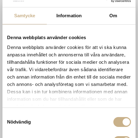
INFORMATION
KONTAKT
MARIELLA INTERIORS
Startsidan
Samtycke
Information
Om
LILLA BROGATAN 9
Köpvillkor
503 30 BORÅS
Om oss
Karriär
033 10 75 76
Denna webbplats använder cookies
Hållbarhet
info@mariellastore.se
Kontakta oss
Denna webbplats använder cookies för att vi ska kunna
Mån: 12-18
Sommarstängt
anpassa innehållet och annonserna till våra användare,
Tis-fre: 10-18
tillhandahålla funktioner för sociala medier och analysera
Lör: 11-15
vår trafik. Vi vidarebefordrar även sådana identifierare
och annan information från din enhet till de sociala medier
POPULÄRA
NYHETSBREV
och annons- och analysföretag som vi samarbetar med.
KATEGORIER
Dessa kan i sin tur kombinera informationen med annan
Nyheter
information som du har tillhandahållit eller som de har
Fornasetti
samlat in när du har använt deras tjänster.
OK
Fotokonst
Samtyckesval
Layered
Nödvändig
Lexington
Louise Roe
Mateus