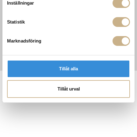
Missoni Home
Inställningar
Slim Aarons
Snurrade ljus
Statistik
Marknadsföring
Tillåt alla
Tillåt urval