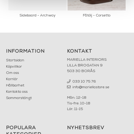
Sideboard - Archway
Fåtölj - Corsetto
INFORMATION
KONTAKT
MARIELLA INTERIORS
Startsidan
LILLA BROGATAN 9
Köpvillkor
503 30 BORÅS
Om oss
Karriär
033 10 75 76
Hållbarhet
info@mariellastore.se
Kontakta oss
Mån: 12-18
Sommarstängt
Tis-fre: 10-18
Lör: 11-15
POPULÄRA
NYHETSBREV