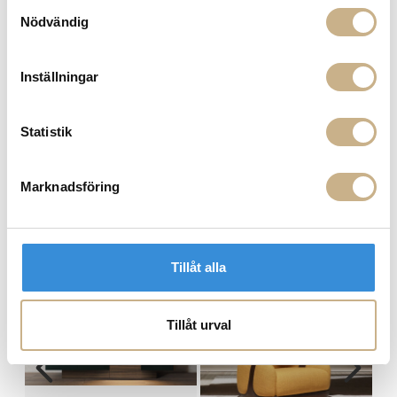
Samtyckesval
Hämta i butik
Nödvändig
FRÅGA OSS OM PRODUKTEN
Inställningar
BESKRIVNING
Statistik
SPECIFIKATIONER
Marknadsföring
MER FRÅN MOLTENI
Tillåt alla
Tillåt urval