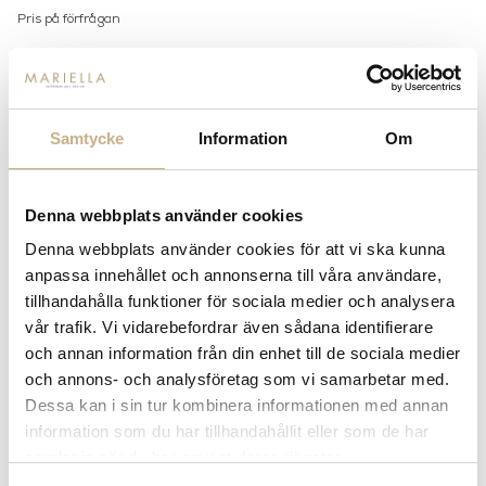
Pris på förfrågan
Storlek
220 cm
280 cm
Samtycke
Information
Om
Utförande
Stone Anthracite
Stone Desert Yellow
Denna webbplats använder cookies
Denna webbplats använder cookies för att vi ska kunna
Stone Olive Green
Teak
anpassa innehållet och annonserna till våra användare,
tillhandahålla funktioner för sociala medier och analysera
Lagerstatus:
Beställningsvara
vår trafik. Vi vidarebefordrar även sådana identifierare
14 dagars returrätt på lagervaror.
Läs mer
och annan information från din enhet till de sociala medier
Leverans inom 3-5 arbetsdagar på lagervaror
och annons- och analysföretag som vi samarbetar med.
Få
10% välkomstrabatt
när du registrerar dig för vårt
Dessa kan i sin tur kombinera informationen med annan
nyhetsbrev
information som du har tillhandahållit eller som de har
Fri frakt på mindra varor vid köp över 1000:-
samlat in när du har använt deras tjänster.
900:- i frakt vid köp av större möbler