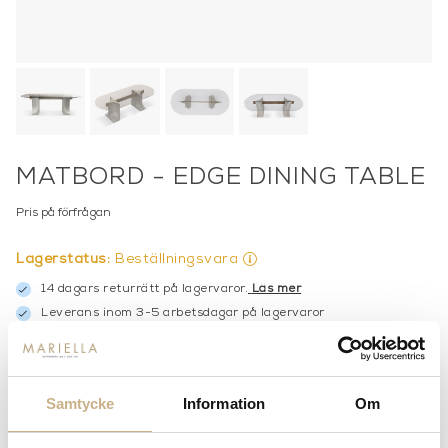
MATBORD - EDGE DINING TABLE
Pris på förfrågan
Lagerstatus:
Beställningsvara
14 dagars returrätt på lagervaror.
Läs mer
Leverans inom 3-5 arbetsdagar på lagervaror
Få
10% välkomstrabatt
när du registrerar dig för vårt
nyhetsbrev
Fri frakt på mindra varor vid köp över 1000:-
Samtycke
Information
Om
900:- i frakt vid köp av större möbler
Hämta i butik