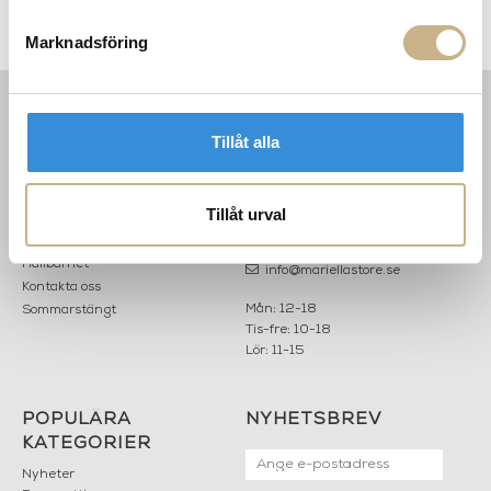
Konsolbord - EDGE CONSOLE
Marknadsföring
INFORMATION
KONTAKT
Tillåt alla
MARIELLA INTERIORS
Startsidan
LILLA BROGATAN 9
Köpvillkor
Tillåt urval
503 30 BORÅS
Om oss
Karriär
033 10 75 76
Hållbarhet
info@mariellastore.se
Kontakta oss
Mån: 12-18
Sommarstängt
Tis-fre: 10-18
Lör: 11-15
POPULÄRA
NYHETSBREV
KATEGORIER
Nyheter