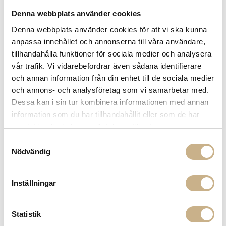
Denna webbplats använder cookies
FRÅGA OSS OM PRODUKTEN
Denna webbplats använder cookies för att vi ska kunna
anpassa innehållet och annonserna till våra användare,
BESKRIVNING
tillhandahålla funktioner för sociala medier och analysera
vår trafik. Vi vidarebefordrar även sådana identifierare
SPECIFIKATIONER
och annan information från din enhet till de sociala medier
och annons- och analysföretag som vi samarbetar med.
Dessa kan i sin tur kombinera informationen med annan
information som du har tillhandahållit eller som de har
PRODUKTVARIANTER
samlat in när du har använt deras tjänster.
Samtyckesval
Nödvändig
Inställningar
Statistik