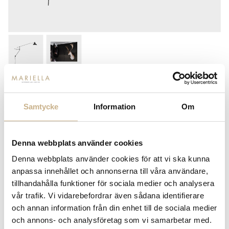
DCW ÈDITIONS
WALL LAMP - BS2
Samtycke
Information
Om
11.130
kr
Denna webbplats använder cookies
-
+
LÄGG I VARUKORG
Denna webbplats använder cookies för att vi ska kunna
anpassa innehållet och annonserna till våra användare,
Lagerstatus:
Beställningsvara
tillhandahålla funktioner för sociala medier och analysera
14 dagars returrätt på lagervaror.
Läs mer
vår trafik. Vi vidarebefordrar även sådana identifierare
Leverans inom 3-5 arbetsdagar på lagervaror
och annan information från din enhet till de sociala medier
Få
10% välkomstrabatt
när du registrerar dig för vårt
och annons- och analysföretag som vi samarbetar med.
nyhetsbrev