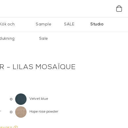
Kök och
Sample
SALE
Studio
dukning
Sale
R - LILAS MOSAÏQUE
Velvet blue
r
Hope rose powder
gsvara