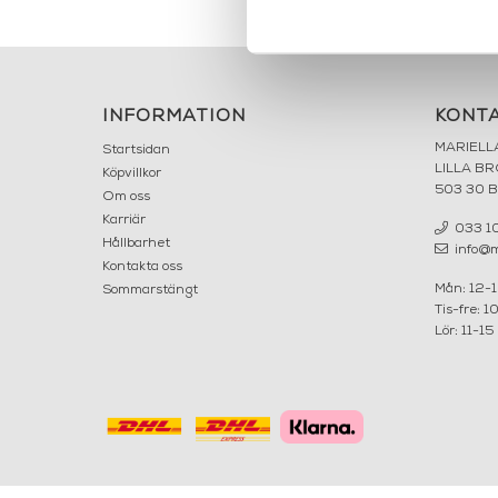
INFORMATION
KONT
MARIELL
Startsidan
LILLA B
Köpvillkor
503 30 
Om oss
Karriär
033 10
Hållbarhet
info@ma
Kontakta oss
Mån: 12-
Sommarstängt
Tis-fre: 1
Lör: 11-15