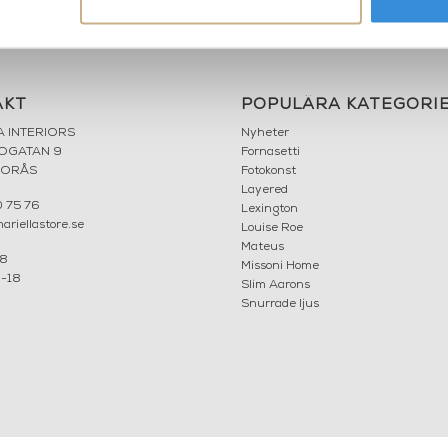
AKT
POPULÄRA KATEGORI
A INTERIORS
Nyheter
ROGATAN 9
Fornasetti
BORÅS
Fotokonst
Layered
 75 76
Lexington
riellastore.se
Louise Roe
Mateus
18
Missoni Home
0-18
Slim Aarons
Snurrade ljus