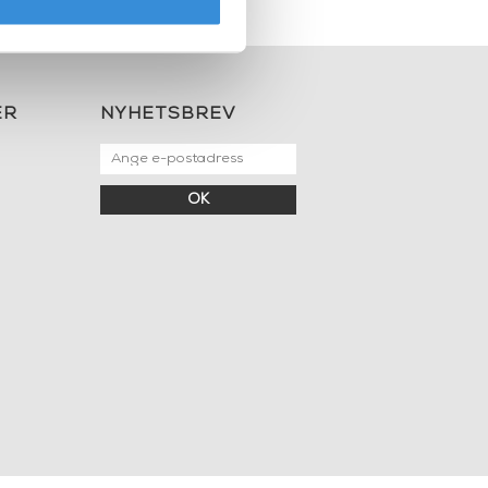
ER
NYHETSBREV
OK