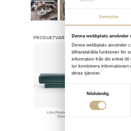
Samtycke
Denna webbplats använder 
PRODUKTVARIANTER
Denna webbplats använder coo
tillhandahålla funktioner för
information från din enhet t
tur kombinera informationen 
deras tjänster.
Samtyckesval
Nödvändig
Lilas Mosaïque - Bench
Sittsystem Lila
50x160cm
14