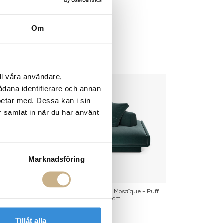
Om
ll våra användare,
sådana identifierare och annan
betar med. Dessa kan i sin
r samlat in när du har använt
Marknadsföring
las Mosaïque -
Sittsystem Lilas Mosaïque - Puff
ng 275cm
95cm
Tillåt alla