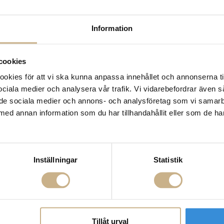
Information
cookies
kies för att vi ska kunna anpassa innehållet och annonserna ti
 sociala medier och analysera vår trafik. Vi vidarebefordrar även 
ill de sociala medier och annons- och analysföretag som vi samar
med annan information som du har tillhandahållit eller som de ha
Inställningar
Statistik
s Mosaïque - Puff
Sittsystem Lilas Mosaïque -
Sittsystem Li
3cm
Schäslong 190cm
Schäslo
Tillåt urval