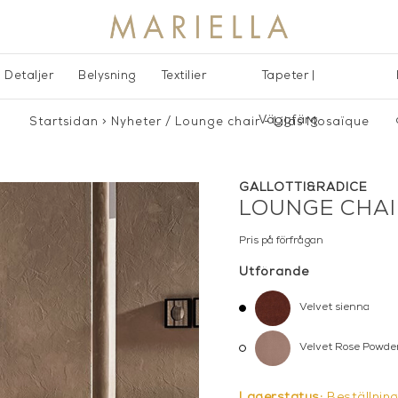
Detaljer
Belysning
Textilier
Tapeter |
Väggfärg
Startsidan
>
Nyheter
/
Lounge chair - Lilas Mosaïque
GALLOTTI&RADICE
LOUNGE CHAI
Pris på förfrågan
Utförande
Velvet sienna
Velvet Rose Powde
Lagerstatus:
Beställnin