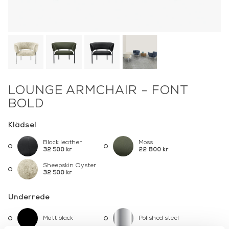
LOUNGE ARMCHAIR - FONT
BOLD
Klädsel
Black leather
Moss
32 500 kr
22 800 kr
Sheepskin Oyster
32 500 kr
Underrede
Matt black
Polished steel