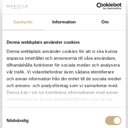
-
+
LÄGG I VARUKORG
Samtycke
Information
Om
Lagerstatus:
Beställningsvara
14 dagars returrätt på lagervaror.
Läs mer
Leverans inom 3-5 arbetsdagar på lagervaror
Denna webbplats använder cookies
Få
10% välkomstrabatt
när du registrerar dig för vårt
Denna webbplats använder cookies för att vi ska kunna
nyhetsbrev
anpassa innehållet och annonserna till våra användare,
Fri frakt på mindra varor vid köp över 1000:-
tillhandahålla funktioner för sociala medier och analysera
900:- i frakt vid köp av större möbler
vår trafik. Vi vidarebefordrar även sådana identifierare
Hämta i butik
och annan information från din enhet till de sociala medier
och annons- och analysföretag som vi samarbetar med.
FRÅGA OSS OM PRODUKTEN
Dessa kan i sin tur kombinera informationen med annan
information som du har tillhandahållit eller som de har
samlat in när du har använt deras tjänster.
BESKRIVNING
Samtyckesval
Nödvändig
SPECIFIKATIONER