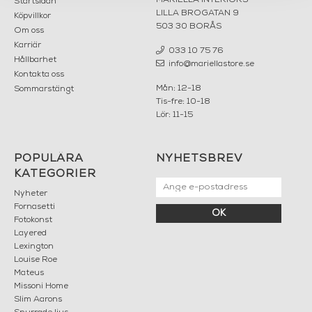
MARIELLA INTERIORS
Startsidan
LILLA BROGATAN 9
Köpvillkor
503 30 BORÅS
Om oss
Karriär
033 10 75 76
Hållbarhet
info@mariellastore.se
Kontakta oss
Mån: 12-18
Sommarstängt
Tis-fre: 10-18
Lör: 11-15
POPULÄRA
NYHETSBREV
KATEGORIER
Nyheter
Fornasetti
OK
Fotokonst
Layered
Lexington
Louise Roe
Mateus
Missoni Home
Slim Aarons