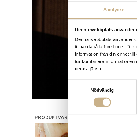
Samtycke
Denna webbplats använder 
Denna webbplats använder coo
tillhandahålla funktioner för
information från din enhet t
tur kombinera informationen 
deras tjänster.
Samtyckesval
Nödvändig
PRODUKTVARIANTER