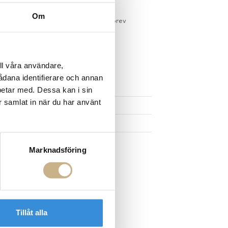
sdagar på lagervaror
Om
r du registrerar dig för vårt nyhetsbrev
 vid köp över 1000:-
större möbler
ll våra användare,
sådana identifierare och annan
UKTEN
betar med. Dessa kan i sin
r samlat in när du har använt
Marknadsföring
Tillåt alla