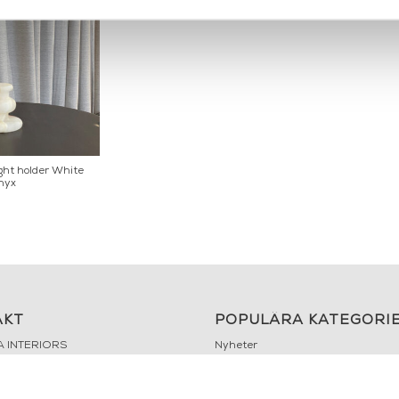
ight holder White
nyx
AKT
POPULÄRA KATEGORI
A INTERIORS
Nyheter
ROGATAN 9
Fornasetti
BORÅS
Fotokonst
Layered