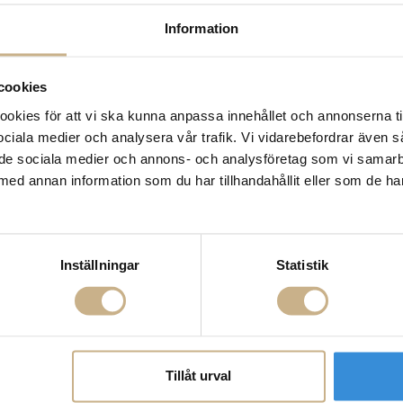
Leverans inom 3-5 arbet
Information
Få
10% välkomstrabatt
nä
Fri frakt på mindra varor
900:- i frakt vid köp av 
cookies
Hämta i butik
kies för att vi ska kunna anpassa innehållet och annonserna ti
 sociala medier och analysera vår trafik. Vi vidarebefordrar även 
FRÅGA OSS OM PROD
ill de sociala medier och annons- och analysföretag som vi samar
med annan information som du har tillhandahållit eller som de ha
BESKRIVNING
SPECIFIKATIONER
Inställningar
Statistik
Tillåt urval