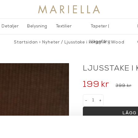
Detaljer
Belysning
Textilier
Tapeter |
Väggfärg
Startsidan
>
Nyheter
/
Ljusstake i keramik - Wood
LJUSSTAKE I
199
kr
399 kr
-
+
LÄGG 
Lagerstatus:
I lager
14 dagars returrätt på la