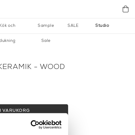
Kök och
Sample
SALE
Studio
dukning
Sale
 KERAMIK - WOOD
I VARUKORG
gervaror.
Läs mer