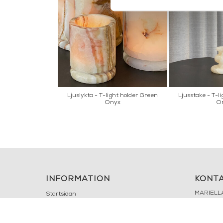
Ljuslykta - T-light holder Green
Ljusstake - T-l
Onyx
O
INFORMATION
KONT
MARIELL
Startsidan
LILLA B
Köpvillkor
503 30 
Om oss