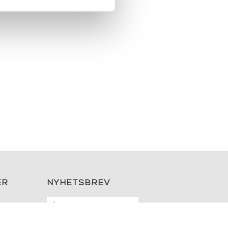
ER
NYHETSBREV
OK