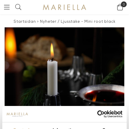
0
Startsidan
>
Nyheter
/
Ljusstake - Mini root black