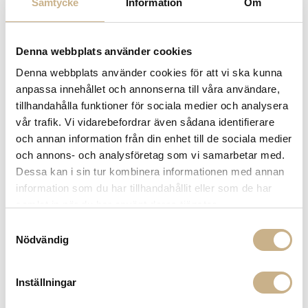
Samtycke
Information
Om
Denna webbplats använder cookies
GARDEN GLORY
Denna webbplats använder cookies för att vi ska kunna
LJUSSTAKE - MINI ROOT BLACK
anpassa innehållet och annonserna till våra användare,
tillhandahålla funktioner för sociala medier och analysera
415
kr
695 kr
vår trafik. Vi vidarebefordrar även sådana identifierare
och annan information från din enhet till de sociala medier
-
+
LÄGG I VARUKORG
och annons- och analysföretag som vi samarbetar med.
Dessa kan i sin tur kombinera informationen med annan
Lagerstatus:
I lager
information som du har tillhandahållit eller som de har
samlat in när du har använt deras tjänster.
14 dagars returrätt på lagervaror.
Läs mer
Leverans inom 3-5 arbetsdagar på lagervaror
Samtyckesval
Nödvändig
Få
10% välkomstrabatt
när du registrerar dig för vårt
nyhetsbrev
Fri frakt på mindra varor vid köp över 1000:-
Inställningar
900:- i frakt vid köp av större möbler
Hämta i butik