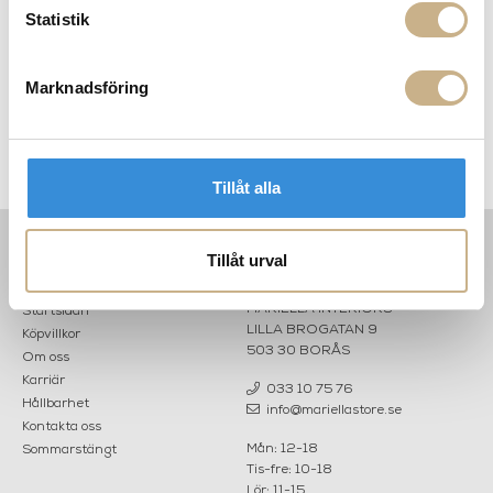
Statistik
Marknadsföring
m
Ljuslykta - Greige 7 cm
Ljuslykta i glas - White 13 cm
Tillåt alla
Tillåt urval
INFORMATION
KONTAKT
MARIELLA INTERIORS
Startsidan
LILLA BROGATAN 9
Köpvillkor
503 30 BORÅS
Om oss
Karriär
033 10 75 76
Hållbarhet
info@mariellastore.se
Kontakta oss
Mån: 12-18
Sommarstängt
Tis-fre: 10-18
Lör: 11-15