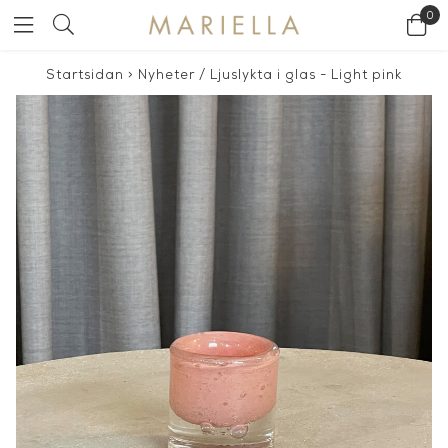
0
Startsidan
>
Nyheter
/
Ljuslykta i glas - Light pink