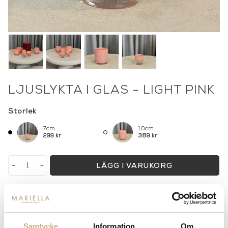
LJUSLYKTA I GLAS - LIGHT PINK
Storlek
7cm
10cm
299 kr
389 kr
-
+
LÄGG I VARUKORG
Lagerstatus:
I lager
14 dagars returrätt på lagervaror.
Läs mer
Leverans inom 3-5 arbetsdagar på lagervaror
Samtycke
Information
Om