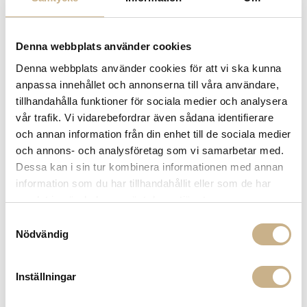
Få
10% välkomstrabatt
när du registrerar dig för vårt
nyhetsbrev
Fri frakt på mindra varor vid köp över 1000:-
Denna webbplats använder cookies
900:- i frakt vid köp av större möbler
Hämta i butik
Denna webbplats använder cookies för att vi ska kunna
anpassa innehållet och annonserna till våra användare,
FRÅGA OSS OM PRODUKTEN
tillhandahålla funktioner för sociala medier och analysera
vår trafik. Vi vidarebefordrar även sådana identifierare
och annan information från din enhet till de sociala medier
BESKRIVNING
och annons- och analysföretag som vi samarbetar med.
Dessa kan i sin tur kombinera informationen med annan
SPECIFIKATIONER
information som du har tillhandahållit eller som de har
samlat in när du har använt deras tjänster.
Samtyckesval
Nödvändig
PRODUKTVARIANTER
Inställningar