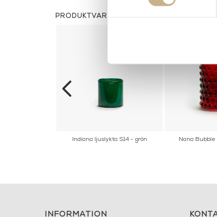
PRODUKTVARIANTER
ibbon - Pink
Indiana ljuslykta S14 - grön
Nana Bubble l
INFORMATION
KONT