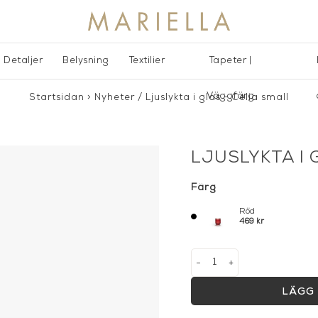
Detaljer
Belysning
Textilier
Tapeter |
Väggfärg
Startsidan
>
Nyheter
/
Ljuslykta i glas - Celia small
LJUSLYKTA I 
Färg
Röd
469 kr
-
+
LÄGG 