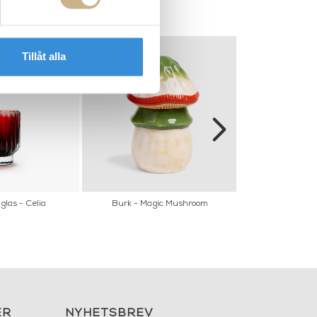
Tillåt alla
 glas - Celia
Burk - Magic Mushroom
Charles Hurri
ER
NYHETSBREV