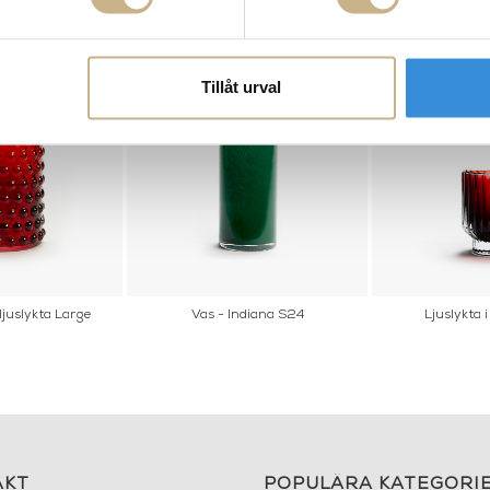
Tillåt urval
juslykta Large
Vas - Indiana S24
Ljuslykta i
AKT
POPULÄRA KATEGORI