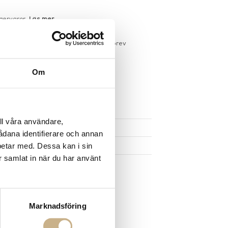
gervaror.
Läs mer
sdagar på lagervaror
r du registrerar dig för vårt nyhetsbrev
 vid köp över 1000:-
större möbler
Om
UKTEN
ll våra användare,
sådana identifierare och annan
betar med. Dessa kan i sin
r samlat in när du har använt
Marknadsföring