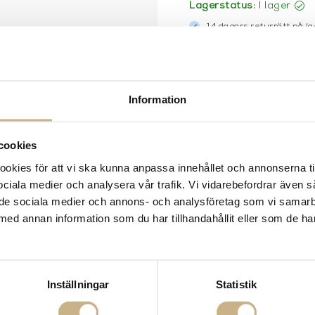
Lagerstatus:
I lager
14 dagars returrätt på la
Leverans inom 3-5 arbet
Få
10% välkomstrabatt
nä
Fri frakt på mindra varor
900:- i frakt vid köp av 
Information
Hämta i butik
FRÅGA OSS OM PROD
cookies
kies för att vi ska kunna anpassa innehållet och annonserna ti
BESKRIVNING
 sociala medier och analysera vår trafik. Vi vidarebefordrar även 
ill de sociala medier och annons- och analysföretag som vi samar
SPECIFIKATIONER
med annan information som du har tillhandahållit eller som de ha
Inställningar
Statistik