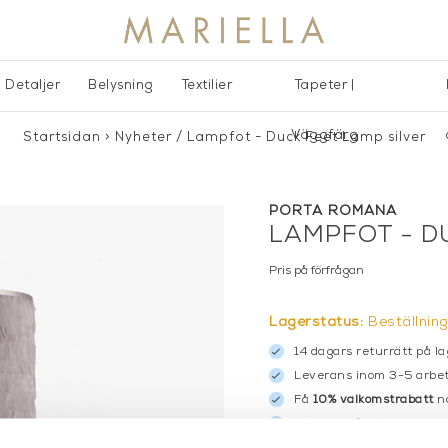
Detaljer
Belysning
Textilier
Tapeter |
Väggfärg
Startsidan
>
Nyheter
/
Lampfot - Duck Feet Lamp silver
PORTA ROMANA
LAMPFOT - D
Pris på förfrågan
Lagerstatus:
Beställnin
14 dagars returrätt på la
Leverans inom 3-5 arbet
Få
10% välkomstrabatt
nä
Fri frakt på mindra varor
900:- i frakt vid köp av 