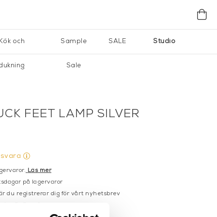
Kök och
Sample
SALE
Studio
dukning
Sale
UCK FEET LAMP SILVER
gsvara
gervaror.
Läs mer
sdagar på lagervaror
r du registrerar dig för vårt nyhetsbrev
 vid köp över 1000:-
större möbler