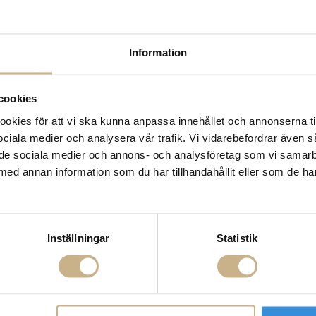
Hämta i butik
FRÅGA OSS OM PROD
Information
BESKRIVNING
cookies
SPECIFIKATIONER
kies för att vi ska kunna anpassa innehållet och annonserna ti
 sociala medier och analysera vår trafik. Vi vidarebefordrar även 
ill de sociala medier och annons- och analysföretag som vi samar
med annan information som du har tillhandahållit eller som de ha
Inställningar
Statistik