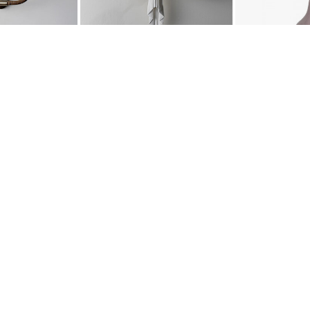
 Holden Large
Vägglampa - Teatro
Bordslam
AKT
POPULÄRA KATEGORI
A INTERIORS
Nyheter
ROGATAN 9
Fornasetti
BORÅS
Fotokonst
Layered
 75 76
Lexington
riellastore.se
Louise Roe
Mateus
18
Missoni Home
0-18
Slim Aarons