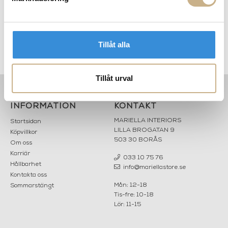
Tillåt alla
0
Kudde - Phantasia
Kudde - Satora
Tillåt urval
INFORMATION
KONTAKT
MARIELLA INTERIORS
Startsidan
LILLA BROGATAN 9
Köpvillkor
503 30 BORÅS
Om oss
Karriär
033 10 75 76
Hållbarhet
info@mariellastore.se
Kontakta oss
Mån: 12-18
Sommarstängt
Tis-fre: 10-18
Lör: 11-15