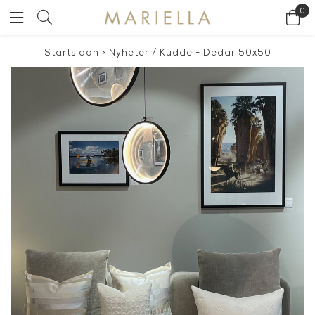
0
Startsidan
>
Nyheter
/
Kudde - Dedar 50x50