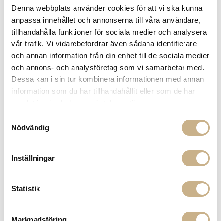
Fri frakt på mindra varor vid köp över 1000:-
Denna webbplats använder cookies för att vi ska kunna
900:- i frakt vid köp av större möbler
anpassa innehållet och annonserna till våra användare,
Hämta i butik
tillhandahålla funktioner för sociala medier och analysera
vår trafik. Vi vidarebefordrar även sådana identifierare
FRÅGA OSS OM PRODUKTEN
och annan information från din enhet till de sociala medier
och annons- och analysföretag som vi samarbetar med.
Dessa kan i sin tur kombinera informationen med annan
BESKRIVNING
information som du har tillhandahållit eller som de har
samlat in när du har använt deras tjänster.
SPECIFIKATIONER
Samtyckesval
Nödvändig
PRODUKTVARIANTER
Inställningar
Statistik
Marknadsföring