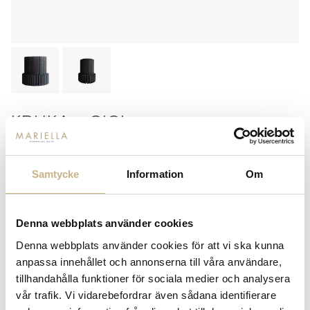
KRUKA - GIGI
Storlek
Samtycke
Information
Om
Mini
Grande
2 499 kr
3 499 kr
Denna webbplats använder cookies
-
+
LÄGG I VARUKORG
Denna webbplats använder cookies för att vi ska kunna
Lagerstatus:
I lager
anpassa innehållet och annonserna till våra användare,
tillhandahålla funktioner för sociala medier och analysera
14 dagars returrätt på lagervaror.
Läs mer
vår trafik. Vi vidarebefordrar även sådana identifierare
Leverans inom 3-5 arbetsdagar på lagervaror