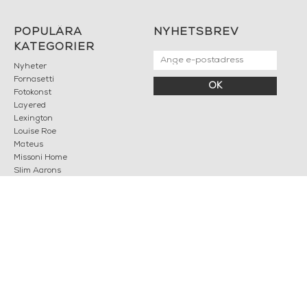
POPULÄRA
NYHETSBREV
KATEGORIER
Nyheter
Fornasetti
OK
Fotokonst
Layered
Lexington
Louise Roe
Mateus
Missoni Home
Slim Aarons
Snurrade ljus