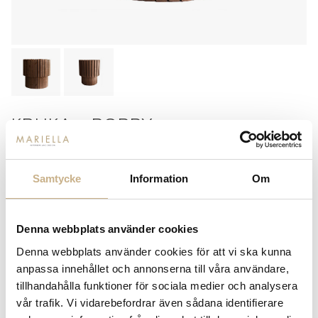
KRUKA - BOBBY
Storlek
Samtycke
Information
Om
Mini
Grande
2 499 kr
3 499 kr
Denna webbplats använder cookies
-
+
LÄGG I VARUKORG
Denna webbplats använder cookies för att vi ska kunna
Lagerstatus:
Beställningsvara
anpassa innehållet och annonserna till våra användare,
tillhandahålla funktioner för sociala medier och analysera
14 dagars returrätt på lagervaror.
Läs mer
vår trafik. Vi vidarebefordrar även sådana identifierare
Leverans inom 3-5 arbetsdagar på lagervaror