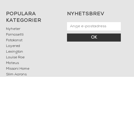
POPULÄRA
NYHETSBREV
KATEGORIER
Nyheter
Fornasetti
OK
Fotokonst
Layered
Lexington
Louise Roe
Mateus
Missoni Home
Slim Aarons
Snurrade ljus