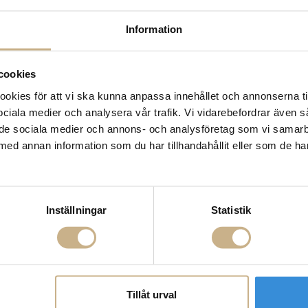
14 dagars returrätt på la
Information
Leverans inom 3-5 arbet
Få
10% välkomstrabatt
nä
Fri frakt på mindra varor
cookies
900:- i frakt vid köp av 
kies för att vi ska kunna anpassa innehållet och annonserna ti
Hämta i butik
 sociala medier och analysera vår trafik. Vi vidarebefordrar även 
FRÅGA OSS OM PROD
ill de sociala medier och annons- och analysföretag som vi samar
med annan information som du har tillhandahållit eller som de ha
BESKRIVNING
Inställningar
Statistik
Tillåt urval