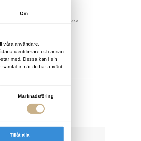
gervaror.
Läs mer
Om
sdagar på lagervaror
r du registrerar dig för vårt nyhetsbrev
 vid köp över 1000:-
större möbler
ll våra användare,
sådana identifierare och annan
UKTEN
betar med. Dessa kan i sin
r samlat in när du har använt
Marknadsföring
Tillåt alla