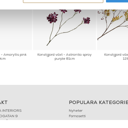
 - Amaryllis pink
Konstgjord växt - Astrantia spray
Konstgjord väx
9cm
purple 81cm
12
AKT
POPULÄRA KATEGORI
A INTERIORS
Nyheter
ROGATAN 9
Fornasetti
BORÅS
Fotokonst
Layered