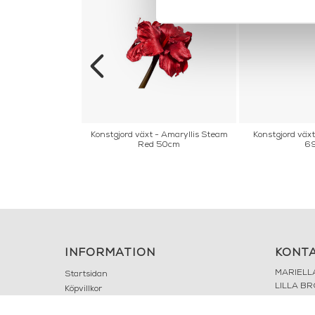
t - HONEYSUCKLE
Konstgjord växt - Amaryllis Steam
Konstgjord växt
ANGE 74 cm
Red 50cm
6
INFORMATION
KONT
MARIELL
Startsidan
LILLA B
Köpvillkor
503 30 
Om oss