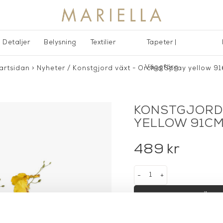
Detaljer
Belysning
Textilier
Tapeter |
Väggfärg
artsidan
>
Nyheter
/
Konstgjord växt - Orchid Spray yellow 9
KONSTGJORD 
YELLOW 91C
489
kr
-
+
LÄGG 
Lagerstatus:
I lager