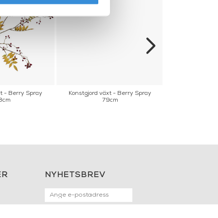
t - Berry Spray
Konstgjord växt - Berry Spray
Konstgjord väx
8cm
79cm
7
ER
NYHETSBREV
OK