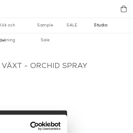
Kök och
Sample
SALE
Studio
dukning
Sale
1cm
VÄXT - ORCHID SPRAY
M
I VARUKORG