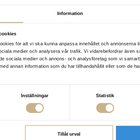
14 dagars returrätt på la
Information
Leverans inom 3-5 arbet
Få
10% välkomstrabatt
nä
Fri frakt på mindra varor
cookies
900:- i frakt vid köp av 
kies för att vi ska kunna anpassa innehållet och annonserna ti
Hämta i butik
 sociala medier och analysera vår trafik. Vi vidarebefordrar även 
FRÅGA OSS OM PROD
ill de sociala medier och annons- och analysföretag som vi samar
med annan information som du har tillhandahållit eller som de ha
BESKRIVNING
Inställningar
Statistik
Tillåt urval