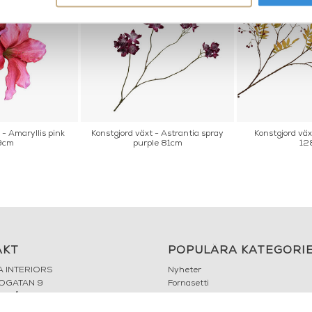
 - Amaryllis pink
Konstgjord växt - Astrantia spray
Konstgjord väx
9cm
purple 81cm
12
AKT
POPULÄRA KATEGORI
A INTERIORS
Nyheter
ROGATAN 9
Fornasetti
BORÅS
Fotokonst
Layered