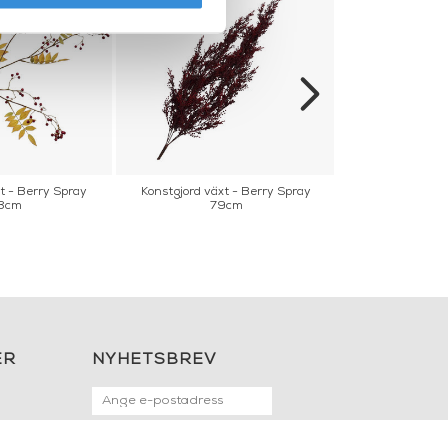
t - Berry Spray
Konstgjord växt - Berry Spray
Konstgjord väx
8cm
79cm
7
ER
NYHETSBREV
OK