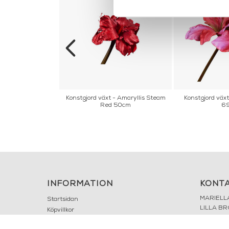
t - HONEYSUCKLE
Konstgjord växt - Amaryllis Steam
Konstgjord växt
ANGE 74 cm
Red 50cm
6
INFORMATION
KONT
MARIELL
Startsidan
LILLA B
Köpvillkor
503 30 
Om oss