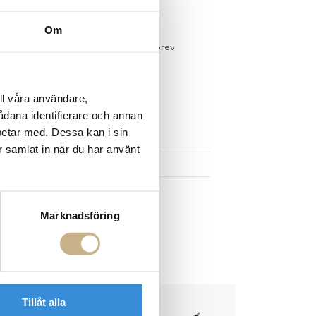
gervaror.
Läs mer
Om
sdagar på lagervaror
r du registrerar dig för vårt nyhetsbrev
 vid köp över 1000:-
större möbler
ll våra användare,
sådana identifierare och annan
UKTEN
betar med. Dessa kan i sin
r samlat in när du har använt
Marknadsföring
Tillåt alla