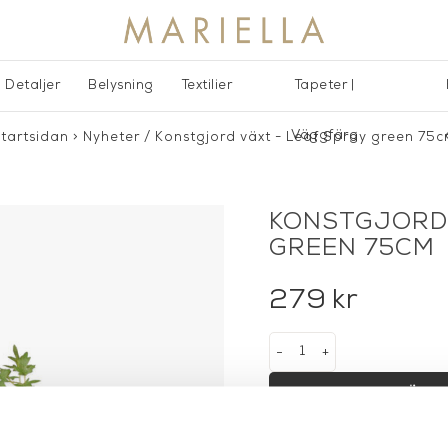
Detaljer
Belysning
Textilier
Tapeter |
Väggfärg
tartsidan
>
Nyheter
/
Konstgjord växt - Leaf Spray green 75
KONSTGJORD 
GREEN 75CM
279
kr
-
+
LÄGG 
Lagerstatus:
I lager