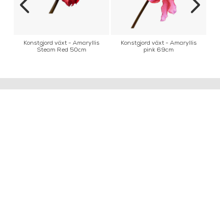
Konstgjord växt - Amaryllis
Konstgjord växt - Amaryllis
Steam Red 50cm
pink 69cm
INFORMATION
KONTAKT
MARIELLA INTERIORS
Startsidan
LILLA BROGATAN 9
Köpvillkor
503 30 BORÅS
Om oss
Karriär
033 10 75 76
Hållbarhet
info@mariellastore.se
Kontakta oss
Mån: 12-18
Sommarstängt
Tis-fre: 10-18
Lör: 11-15