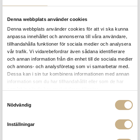
Denna webbplats använder cookies
Denna webbplats använder cookies för att vi ska kunna
anpassa innehållet och annonserna till våra användare,
KONSTGJORD VÄXT -
tillhandahålla funktioner för sociala medier och analysera
HELLEBORUS SPRAY BURGUND
vår trafik. Vi vidarebefordrar även sådana identifierare
94CM
och annan information från din enhet till de sociala medier
och annons- och analysföretag som vi samarbetar med.
150
kr
250 kr
Dessa kan i sin tur kombinera informationen med annan
information som du har tillhandahållit eller som de har
-
+
LÄGG I VARUKORG
samlat in när du har använt deras tjänster.
Samtyckesval
Lagerstatus:
I lager
Nödvändig
14 dagars returrätt på lagervaror.
Läs mer
Leverans inom 3-5 arbetsdagar på lagervaror
Inställningar
Få
10% välkomstrabatt
när du registrerar dig för vårt
nyhetsbrev
Fri frakt på mindra varor vid köp över 1000:-