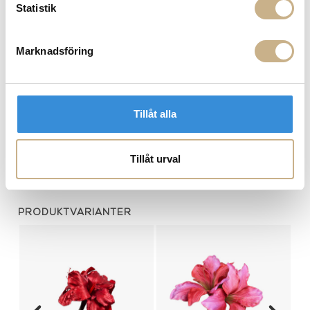
Statistik
900:- i frakt vid köp av större möbler
Hämta i butik
Marknadsföring
FRÅGA OSS OM PRODUKTEN
Tillåt alla
BESKRIVNING
SPECIFIKATIONER
Tillåt urval
PRODUKTVARIANTER