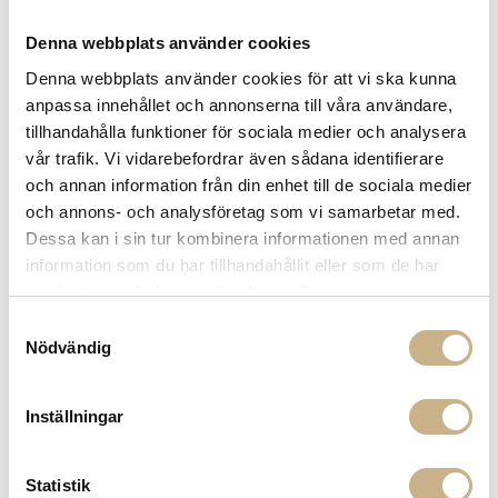
Denna webbplats använder cookies
Denna webbplats använder cookies för att vi ska kunna
anpassa innehållet och annonserna till våra användare,
tillhandahålla funktioner för sociala medier och analysera
KONSTGJORD VÄXT -
vår trafik. Vi vidarebefordrar även sådana identifierare
AMARYLLIS STEAM RED 50CM
och annan information från din enhet till de sociala medier
och annons- och analysföretag som vi samarbetar med.
220
kr
365 kr
Dessa kan i sin tur kombinera informationen med annan
information som du har tillhandahållit eller som de har
-
+
LÄGG I VARUKORG
samlat in när du har använt deras tjänster.
Samtyckesval
Lagerstatus:
I lager
Nödvändig
14 dagars returrätt på lagervaror.
Läs mer
Leverans inom 3-5 arbetsdagar på lagervaror
Inställningar
Få
10% välkomstrabatt
när du registrerar dig för vårt
nyhetsbrev
Fri frakt på mindra varor vid köp över 1000:-
Statistik
900:- i frakt vid köp av större möbler