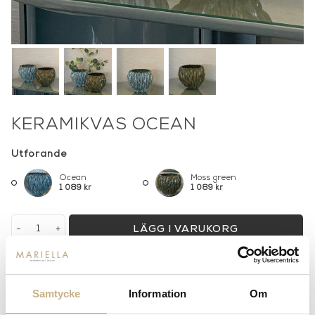
KERAMIKVAS OCEAN
Utförande
Ocean
Moss green
1 089 kr
1 089 kr
-
+
LÄGG I VARUKORG
Lagerstatus:
I lager
14 dagars returrätt på lagervaror.
Läs mer
Samtycke
Information
Om
Leverans inom 3-5 arbetsdagar på lagervaror