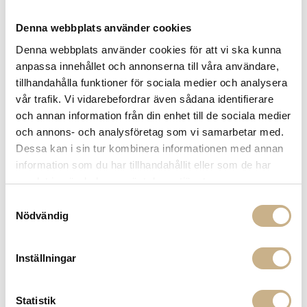
Få
10% välkomstrabatt
när du registrerar dig för vårt
nyhetsbrev
Denna webbplats använder cookies
Fri frakt på mindra varor vid köp över 1000:-
900:- i frakt vid köp av större möbler
Denna webbplats använder cookies för att vi ska kunna
Hämta i butik
anpassa innehållet och annonserna till våra användare,
tillhandahålla funktioner för sociala medier och analysera
FRÅGA OSS OM PRODUKTEN
vår trafik. Vi vidarebefordrar även sådana identifierare
och annan information från din enhet till de sociala medier
och annons- och analysföretag som vi samarbetar med.
Dessa kan i sin tur kombinera informationen med annan
BESKRIVNING
information som du har tillhandahållit eller som de har
SPECIFIKATIONER
samlat in när du har använt deras tjänster.
Samtyckesval
Nödvändig
PRODUKTVARIANTER
Inställningar
Statistik