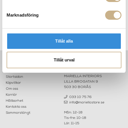
Marknadsföring
Dekorativa glasmoduler
Korallvas i glaserad keramik
Tillåt alla
Tillåt urval
INFORMATION
KONTAKT
MARIELLA INTERIORS
Startsidan
LILLA BROGATAN 9
Köpvillkor
503 30 BORÅS
Om oss
Karriär
033 10 75 76
Hållbarhet
info@mariellastore.se
Kontakta oss
Mån: 12-18
Sommarstängt
Tis-fre: 10-18
Lör: 11-15