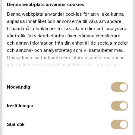
Denna webbplats använder cookies
Denna webbplats använder cookies för att vi ska kunna
anpassa innehållet och annonserna till våra användare,
tillhandahålla funktioner för sociala medier och analysera
KERAMIK - DARK GREEN M
vår trafik. Vi vidarebefordrar även sådana identifierare
och annan information från din enhet till de sociala medier
2.199
kr
och annons- och analysföretag som vi samarbetar med.
Dessa kan i sin tur kombinera informationen med annan
-
+
LÄGG I VARUKORG
information som du har tillhandahållit eller som de har
samlat in när du har använt deras tjänster.
Lagerstatus:
I lager
Samtyckesval
14 dagars returrätt på lagervaror.
Läs mer
Nödvändig
Leverans inom 3-5 arbetsdagar på lagervaror
Få
10% välkomstrabatt
när du registrerar dig för vårt
Inställningar
nyhetsbrev
Fri frakt på mindra varor vid köp över 1000:-
900:- i frakt vid köp av större möbler
Statistik
Hämta i butik