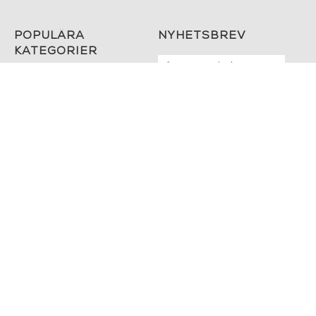
Ask - 200 Occhio con
Doftljus - AL BUIO
Finestra black/white
INFORMATION
KONTAKT
MARIELLA INTERIORS
Startsidan
LILLA BROGATAN 9
Köpvillkor
503 30 BORÅS
Om oss
Karriär
033 10 75 76
Hållbarhet
info@mariellastore.se
Kontakta oss
Mån: 12-18
Sommarstängt
Tis-fre: 10-18
Lör: 11-15
POPULÄRA
NYHETSBREV
KATEGORIER