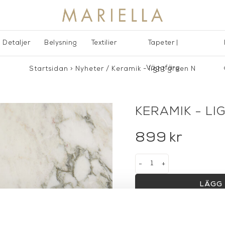
Detaljer
Belysning
Textilier
Tapeter |
Väggfärg
Startsidan
>
Nyheter
/
Keramik - light green N
KERAMIK - LI
899
kr
-
+
LÄGG 
Lagerstatus:
I lager
14 dagars returrätt på la