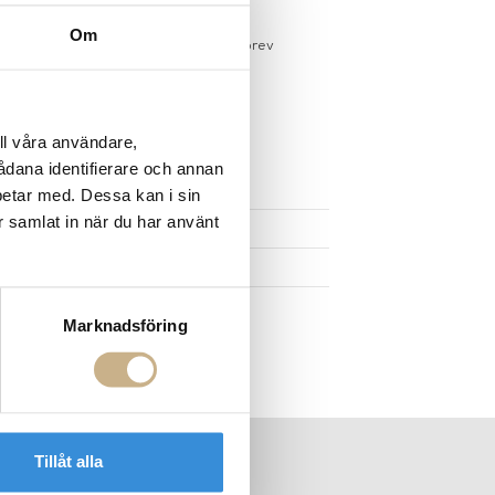
sdagar på lagervaror
Om
r du registrerar dig för vårt nyhetsbrev
 vid köp över 1000:-
större möbler
ll våra användare,
sådana identifierare och annan
UKTEN
betar med. Dessa kan i sin
r samlat in när du har använt
Marknadsföring
Tillåt alla