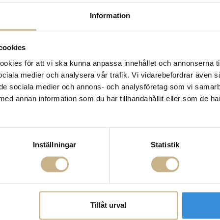
Leverans inom 3-5 arbet
Information
Få
10% välkomstrabatt
nä
Fri frakt på mindra varor
900:- i frakt vid köp av 
cookies
Hämta i butik
kies för att vi ska kunna anpassa innehållet och annonserna ti
 sociala medier och analysera vår trafik. Vi vidarebefordrar även 
FRÅGA OSS OM PROD
ill de sociala medier och annons- och analysföretag som vi samar
med annan information som du har tillhandahållit eller som de ha
BESKRIVNING
SPECIFIKATIONER
Inställningar
Statistik
Tillåt urval