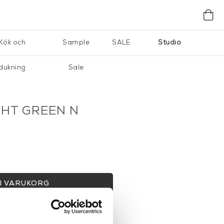
Kök och
Sample
SALE
Studio
dukning
Sale
GHT GREEN N
I VARUKORG
gervaror.
Läs mer