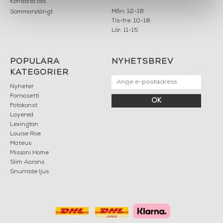
Ask - 200 Occhio con
Doftljus - AL BUIO
Finestra black/white
INFORMATION
KONTAKT
MARIELLA INTERIORS
Startsidan
LILLA BROGATAN 9
Köpvillkor
503 30 BORÅS
Om oss
Karriär
033 10 75 76
Hållbarhet
info@mariellastore.se
Kontakta oss
Mån: 12-18
Sommarstängt
Tis-fre: 10-18
Lör: 11-15