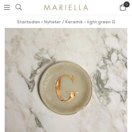
0
Startsidan
>
Nyheter
/
Keramik - light green G