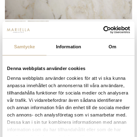
Samtycke
Information
Om
KERAMIK - LIGHT GREEN G
Denna webbplats använder cookies
899
kr
Denna webbplats använder cookies för att vi ska kunna
anpassa innehållet och annonserna till våra användare,
-
+
LÄGG I VARUKORG
tillhandahålla funktioner för sociala medier och analysera
vår trafik. Vi vidarebefordrar även sådana identifierare
Lagerstatus:
I lager
och annan information från din enhet till de sociala medier
14 dagars returrätt på lagervaror.
Läs mer
och annons- och analysföretag som vi samarbetar med.
Leverans inom 3-5 arbetsdagar på lagervaror
Dessa kan i sin tur kombinera informationen med annan
Få
10% välkomstrabatt
när du registrerar dig för vårt
information som du har tillhandahållit eller som de har
nyhetsbrev
samlat in när du har använt deras tjänster.