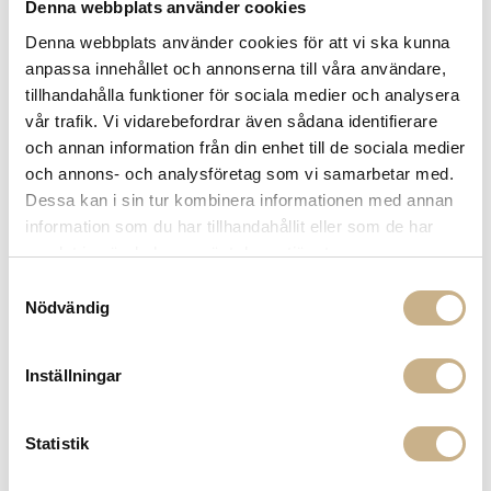
Fri frakt på mindra varor vid köp över 1000:-
Denna webbplats använder cookies
900:- i frakt vid köp av större möbler
Denna webbplats använder cookies för att vi ska kunna
Hämta i butik
anpassa innehållet och annonserna till våra användare,
tillhandahålla funktioner för sociala medier och analysera
FRÅGA OSS OM PRODUKTEN
vår trafik. Vi vidarebefordrar även sådana identifierare
och annan information från din enhet till de sociala medier
och annons- och analysföretag som vi samarbetar med.
BESKRIVNING
Dessa kan i sin tur kombinera informationen med annan
information som du har tillhandahållit eller som de har
SPECIFIKATIONER
samlat in när du har använt deras tjänster.
Samtyckesval
Nödvändig
PRODUKTVARIANTER
Inställningar
Statistik