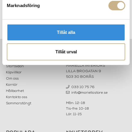
Marknadsföring
Julgranpynt - Blått hjärta
Julgranpynt - Girlang
Tillåt alla
Tillåt urval
INFORMATION
KONTAKT
MARIELLA INTERIORS
Startsidan
LILLA BROGATAN 9
Köpvillkor
503 30 BORÅS
Om oss
Karriär
033 10 75 76
Hållbarhet
info@mariellastore.se
Kontakta oss
Mån: 12-18
Sommarstängt
Tis-fre: 10-18
Lör: 11-15