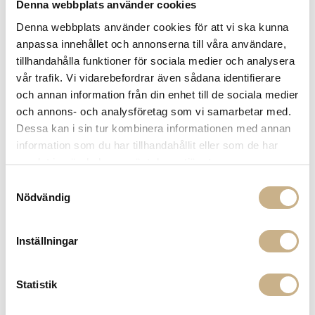
Fri frakt på mindra varor vid köp över 1000:-
Denna webbplats använder cookies
900:- i frakt vid köp av större möbler
Denna webbplats använder cookies för att vi ska kunna
Hämta i butik
anpassa innehållet och annonserna till våra användare,
tillhandahålla funktioner för sociala medier och analysera
FRÅGA OSS OM PRODUKTEN
vår trafik. Vi vidarebefordrar även sådana identifierare
och annan information från din enhet till de sociala medier
och annons- och analysföretag som vi samarbetar med.
BESKRIVNING
Dessa kan i sin tur kombinera informationen med annan
information som du har tillhandahållit eller som de har
SPECIFIKATIONER
samlat in när du har använt deras tjänster.
Samtyckesval
Nödvändig
PRODUKTVARIANTER
Inställningar
Statistik