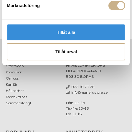
Marknadsföring
ter
Julgranpynt - Blått hjärta
Julgranpynt - Girlang
Tillåt alla
Tillåt urval
INFORMATION
KONTAKT
MARIELLA INTERIORS
Startsidan
LILLA BROGATAN 9
Köpvillkor
503 30 BORÅS
Om oss
Karriär
033 10 75 76
Hållbarhet
info@mariellastore.se
Kontakta oss
Mån: 12-18
Sommarstängt
Tis-fre: 10-18
Lör: 11-15