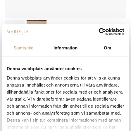
Samtycke
Information
Om
JULKULA - GRIMM HOUSE 1
60
kr
Denna webbplats använder cookies
99 kr
Denna webbplats använder cookies för att vi ska kunna
-
+
LÄGG I VARUKORG
anpassa innehållet och annonserna till våra användare,
tillhandahålla funktioner för sociala medier och analysera
Lagerstatus:
I lager
vår trafik. Vi vidarebefordrar även sådana identifierare
14 dagars returrätt på lagervaror.
Läs mer
och annan information från din enhet till de sociala medier
Leverans inom 3-5 arbetsdagar på lagervaror
och annons- och analysföretag som vi samarbetar med.
Få
10% välkomstrabatt
när du registrerar dig för vårt
Dessa kan i sin tur kombinera informationen med annan
nyhetsbrev
information som du har tillhandahållit eller som de har