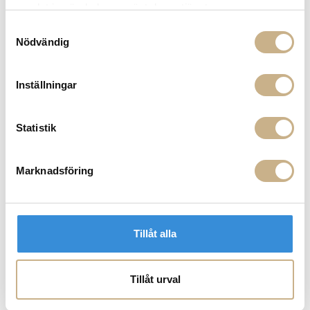
Fri frakt på mindra varor vid köp över 1000:-
samlat in när du har använt deras tjänster.
900:- i frakt vid köp av större möbler
Samtyckesval
Hämta i butik
Nödvändig
FRÅGA OSS OM PRODUKTEN
Inställningar
BESKRIVNING
Statistik
Marknadsföring
PRODUKTVARIANTER
Tillåt alla
Tillåt urval