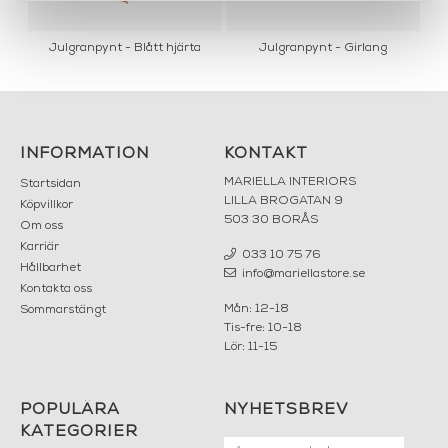
ter
Julgranpynt - Blått hjärta
Julgranpynt - Girlang
INFORMATION
KONTAKT
MARIELLA INTERIORS
Startsidan
LILLA BROGATAN 9
Köpvillkor
503 30 BORÅS
Om oss
Karriär
033 10 75 76
Hållbarhet
info@mariellastore.se
Kontakta oss
Mån: 12-18
Sommarstängt
Tis-fre: 10-18
Lör: 11-15
POPULÄRA
NYHETSBREV
KATEGORIER