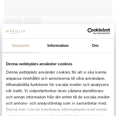
INDIANA LJUSLYKTA S14 - GRÖN
Samtycke
Information
Om
Färg
Denna webbplats använder cookies
Grön
529 kr
Denna webbplats använder cookies för att vi ska kunna
anpassa innehållet och annonserna till våra användare,
tillhandahålla funktioner för sociala medier och analysera
-
+
LÄGG I VARUKORG
vår trafik. Vi vidarebefordrar även sådana identifierare
Lagerstatus:
I lager
och annan information från din enhet till de sociala medier
och annons- och analysföretag som vi samarbetar med.
14 dagars returrätt på lagervaror.
Läs mer
Dessa kan i sin tur kombinera informationen med annan
Leverans inom 3-5 arbetsdagar på lagervaror
information som du har tillhandahållit eller som de har