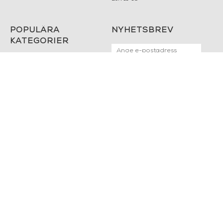
POPULÄRA
NYHETSBREV
KATEGORIER
Nyheter
Fornasetti
OK
Fotokonst
Layered
Lexington
Louise Roe
Mateus
Missoni Home
Slim Aarons
Snurrade ljus