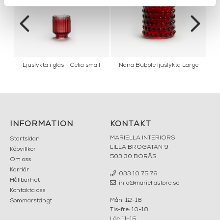
Ljuslykta i glas - Celia small
Nana Bubble ljuslykta Large
INFORMATION
KONTAKT
MARIELLA INTERIORS
Startsidan
LILLA BROGATAN 9
Köpvillkor
503 30 BORÅS
Om oss
Karriär
033 10 75 76
Hållbarhet
info@mariellastore.se
Kontakta oss
Mån: 12-18
Sommarstängt
Tis-fre: 10-18
Lör: 11-15