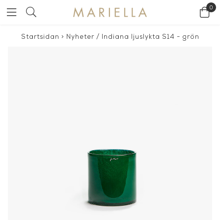
0
Startsidan
>
Nyheter
/
Indiana ljuslykta S14 - grön