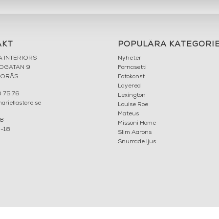
AKT
POPULÄRA KATEGORI
A INTERIORS
Nyheter
ROGATAN 9
Fornasetti
BORÅS
Fotokonst
Layered
 75 76
Lexington
riellastore.se
Louise Roe
Mateus
18
Missoni Home
0-18
Slim Aarons
Snurrade ljus