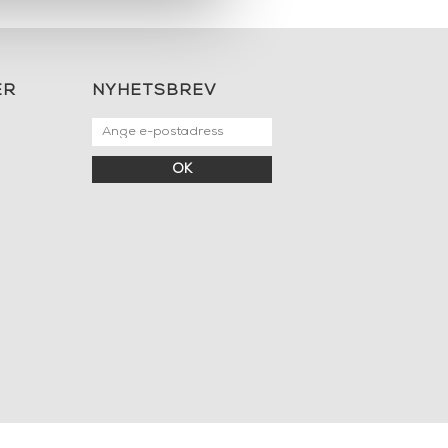
ER
NYHETSBREV
OK