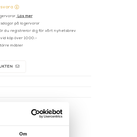
gsvara
gervaror.
Läs mer
sdagar på lagervaror
r du registrerar dig för vårt nyhetsbrev
 vid köp över 1000:-
större möbler
UKTEN
Om