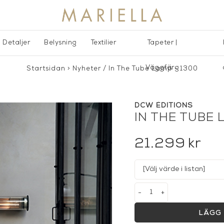
Detaljer
Belysning
Textilier
Tapeter |
Väggfärg
Startsidan
>
Nyheter
/
In The Tube Lamp - 1300
DCW ÉDITIONS
IN THE TUBE 
21.299
kr
-
+
LÄGG 