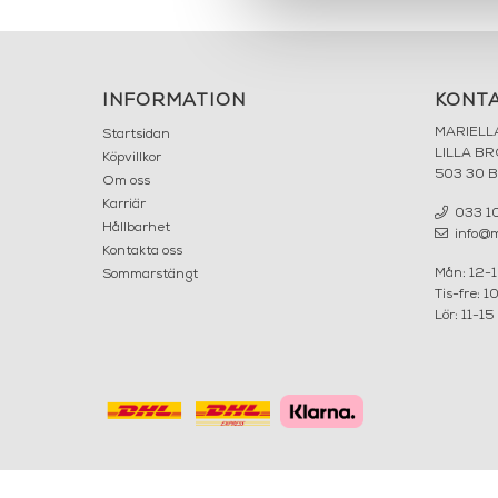
INFORMATION
KONT
MARIELL
Startsidan
LILLA B
Köpvillkor
503 30 
Om oss
Karriär
033 10
Hållbarhet
info@ma
Kontakta oss
Mån: 12-
Sommarstängt
Tis-fre: 1
Lör: 11-15