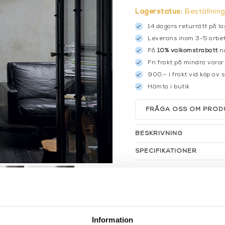
Lagerstatus:
Beställnin
14 dagars returrätt på la
Leverans inom 3-5 arbet
Få
10% välkomstrabatt
nä
Fri frakt på mindra varor
900:- i frakt vid köp av 
Hämta i butik
FRÅGA OSS OM PROD
BESKRIVNING
SPECIFIKATIONER
Information