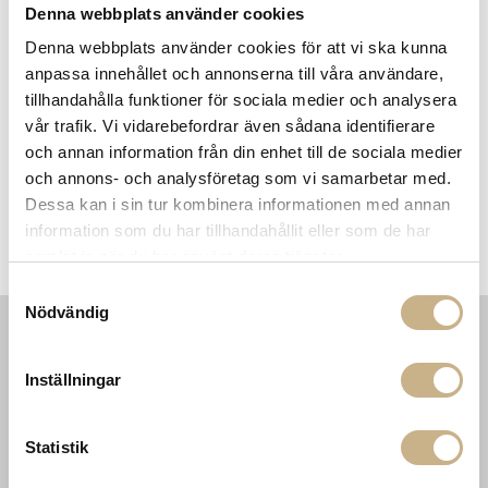
Denna webbplats använder cookies
Få
10% välkomstrabatt
när du registrerar dig för vårt
nyhetsbrev
Denna webbplats använder cookies för att vi ska kunna
Fri frakt på mindra varor vid köp över 1000:-
anpassa innehållet och annonserna till våra användare,
900:- i frakt vid köp av större möbler
tillhandahålla funktioner för sociala medier och analysera
Hämta i butik
vår trafik. Vi vidarebefordrar även sådana identifierare
och annan information från din enhet till de sociala medier
FRÅGA OSS OM PRODUKTEN
och annons- och analysföretag som vi samarbetar med.
Dessa kan i sin tur kombinera informationen med annan
information som du har tillhandahållit eller som de har
BESKRIVNING
samlat in när du har använt deras tjänster.
Samtyckesval
Nödvändig
INFORMATION
KONTAKT
Inställningar
MARIELLA INTERIORS
Startsidan
LILLA BROGATAN 9
Köpvillkor
503 30 BORÅS
Om oss
Statistik
Karriär
033 10 75 76