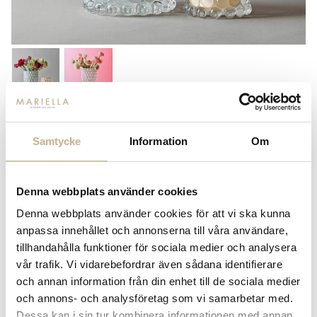
SKOGSBERG & SMART
HURRICANE BOULE - WHITE
Samtycke
Information
Om
LARGE
4.890
kr
Denna webbplats använder cookies
Denna webbplats använder cookies för att vi ska kunna
-
+
LÄGG I VARUKORG
anpassa innehållet och annonserna till våra användare,
tillhandahålla funktioner för sociala medier och analysera
Lagerstatus:
Beställningsvara
vår trafik. Vi vidarebefordrar även sådana identifierare
och annan information från din enhet till de sociala medier
14 dagars returrätt på lagervaror.
Läs mer
och annons- och analysföretag som vi samarbetar med.
Leverans inom 3-5 arbetsdagar på lagervaror
Dessa kan i sin tur kombinera informationen med annan
Få
10% välkomstrabatt
när du registrerar dig för vårt