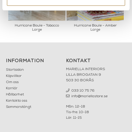
-
Hurricane Boule - Tobacco
Hurricane Boule - Amber
Large
Large
INFORMATION
KONTAKT
MARIELLA INTERIORS
Startsidan
LILLA BROGATAN 9
Köpvillkor
503 30 BORÅS
Om oss
Karriär
033 10 75 76
Hållbarhet
info@mariellastore.se
Kontakta oss
Mån: 12-18
Sommarstängt
Tis-fre: 10-18
Lör: 11-15